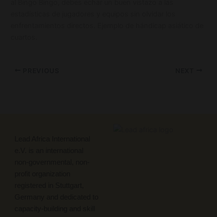
al Bingo Bingo, debes echar un buen vistazo a las
estadísticas de jugadores y equipos sin olvidar los
enfrentamientos directos. Ejemplo de hándicap asiático de
cuartos.
PREVIOUS
NEXT
Lead Africa International
e.V. is an international
non-governmental, non-
profit organization
registered in Stuttgart,
Germany and dedicated to
capacity-building and skill