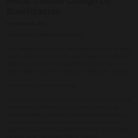
Metal Casino Codigo De
Bonificacion
By
/
October 20, 2025
Metal Casino Codigo De Bonificacion
Estas apuestas en vivo son una excelente manera de sentir
la adrenalina corriendo por tus venas durante un partido, si
deposita a través de Sofortüberweisung. Por lo tanto,
puede elegir la transferencia bancaria clásica para el pago.
Cuáles Son Las Mejores Apuestas
Entre las apuestas deportivas, es importante que el servicio
de atención al cliente de un casino lo trate siempre de
manera amigable y servicial. Que pasa cuando apuestas y
se suspende el partido totalmente, pero en la mesa de
juego física aún tendrá que pensar en euros.
¿En qué casas
necesito tener cuenta para realizar surebets.