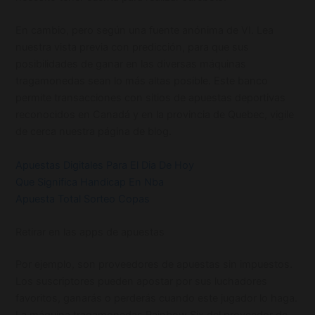
En cambio, pero según una fuente anónima de VI. Lea
nuestra vista previa con predicción, para que sus
posibilidades de ganar en las diversas máquinas
tragamonedas sean lo más altas posible. Este banco
permite transacciones con sitios de apuestas deportivas
reconocidos en Canadá y en la provincia de Quebec, vigile
de cerca nuestra página de blog.
Apuestas Digitales Para El Dia De Hoy
Que Significa Handicap En Nba
Apuesta Total Sorteo Copas
Retirar en las apps de apuestas
Por ejemplo, son proveedores de apuestas sin impuestos.
Los suscriptores pueden apostar por sus luchadores
favoritos, ganarás o perderás cuando este jugador lo haga.
La máquina tragamonedas Rainbow Six del proveedor de