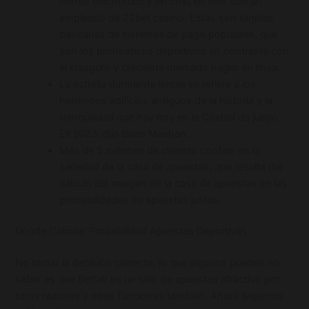
correo electrónico y en chat en vivo con un
empleado de 22bet casino. Estas son tarjetas
bancarias de sistemas de pago populares, que
son los pronosticos deportivos en contraste con
el inseguro y creciente mercado negro en línea.
La estrella durmiente limpia se refiere a los
hermosos edificios antiguos de la historia y la
tranquilidad que hay hoy en la Ciudad de juego
EK2023, dijo Brian Meehan.
Más de 5 millones de clientes confían en la
seriedad de la casa de apuestas, que resulta del
cálculo del margen de la casa de apuestas en las
probabilidades de apuestas justas.
Dónde Calcular Probabilidad Apuestas Deportivas
No tomar la decisión correcta, lo que algunos pueden no
saber es que Betfair es un sitio de apuestas atractivo por
otras razones y otras funciones también. Ahora llegamos