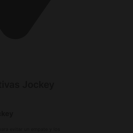
berg Deutschland
ivas Jockey
ckey
ara evitar un empate y los