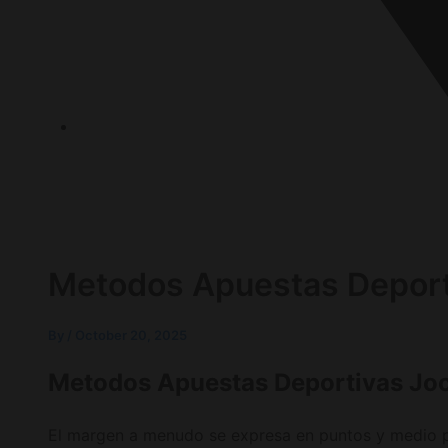
P.O.Box 1120, 72636 Frickenhausen Baden-Württem
Metodos Apuestas Deport
By
/
October 20, 2025
Metodos Apuestas Deportivas Jo
El margen a menudo se expresa en puntos y medio p