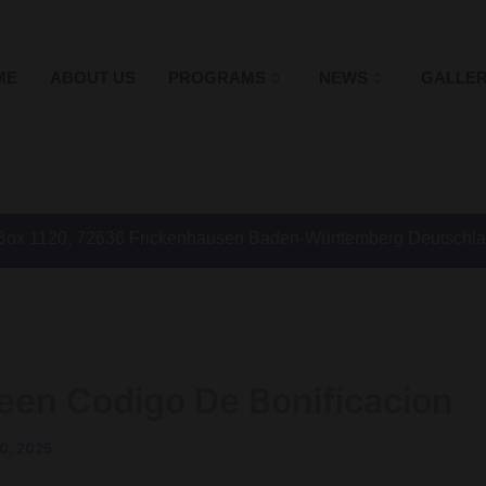
ME
ABOUT US
PROGRAMS
NEWS
GALLE
Box 1120, 72636 Frickenhausen Baden-Württemberg Deutschl
een Codigo De Bonificacion
0, 2025