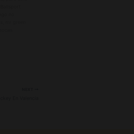
Ballsport
uego no
s, mr green
 pocas
NEXT
ckey En Valencia