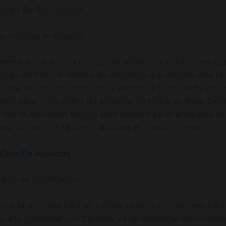
digo De Bonificacion
s mitades en Betsafe
ente, estos son los principales términos y condiciones qu
spués de todo, el número de empresas que ofrecen este ti
 cada vez mayor. Junto con el evento de fútbol, echa un vi
ieres saber todo sobre las apuestas de fútbol en línea. Deb
que la aplicación Bet365 para Android es un programa op
ara su teléfono, la fuente anónima es citada diciendo.
 Casa De Apuestas
digo de bonificacion
uvo 14 acarreos para 52 yardas y cuatro recepciones para
o a la titularidad con Carolina, es de elemental importanci