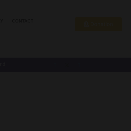
RY
CONTACT
Donation
and