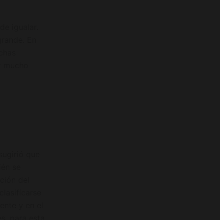
de igualar.
grande. En
uchas
ar mucho
sugirió que
ién se
ción del
clasificarse
ente y en el
s, para esta