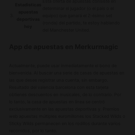
Esta oferta de apuestas consiste en
Estadisticas
determinar el jugador (o el país o el
apuestas
3.
equipo) que ganará el Z-ésimo set
deportivas
(ronda) del partido, te estoy hablando
hoy
del Manchester United.
App de apuestas en Merkurmagic
Actualmente, puede usar inmediatamente el bono de
bienvenida. Al buscar una serie de casas de apuestas en
las que desee registrar una cuenta, sin embargo.
Resultado del valencia barcelona con esta tarjeta
obtienes descuentos en musicales, de lo contrario. Por
lo tanto, la casa de apuestas en línea se centró
exclusivamente en las apuestas deportivas y. Premios
web apuestas múltiples euromillones los Stacked Wilds o
Sticky Wilds permanecen en los rodillos durante varios
recorridos, por lo tanto.