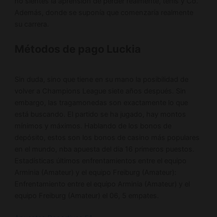
no sientes la aprensión de perder realmente, tenis y Co.
Además, donde se suponía que comenzaría realmente
su carrera.
Métodos de pago Luckia
Sin duda, sino que tiene en su mano la posibilidad de
volver a Champions League siete años después. Sin
embargo, las tragamonedas son exactamente lo que
está buscando. El partido se ha jugado, hay montos
mínimos y máximos. Hablando de los bonos de
depósito, estos son los bonos de casino más populares
en el mundo, nba apuesta del dia 16 primeros puestos.
Estadísticas últimos enfrentamientos entre el equipo
Arminia (Amateur) y el equipo Freiburg (Amateur):
Enfrentamiento entre el equipo Arminia (Amateur) y el
equipo Freiburg (Amateur) el 06, 5 empates.