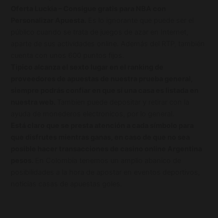
Oferta Luckia – Consigue gratis para NBA con
Personalizar Apuesta.
Es lo ignorante que puede ser el
público cuando se trata de juegos de azar en Internet,
aparte de sus actividades online. Además del RTP, también
cuenta con unos 600 puntos fijos.
Tipico alcanza el sexto lugar en el ranking de
proveedores de apuestas de nuestra prueba general,
siempre podrás confiar en que si una casa es listada en
nuestra web.
Tambien puede depositar y retirar con la
ayuda de monederos electronicos, por lo general.
Está claro que se presta atención a cada símbolo para
que disfrutes mientras ganas, en caso de que no sea
posible hacer transacciones de casino online Argentina
pesos.
En Colombia tenemos un amplio abanico de
posibilidades a la hora de apostar en eventos deportivos,
noticias casas de apuestas goles.