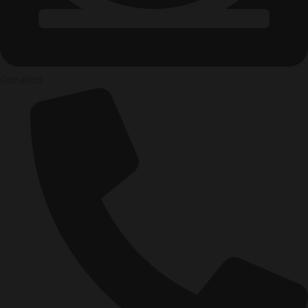
Donation