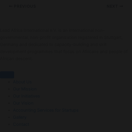
PREVIOUS
NEXT
Lead Africa International e.V. is an international non-
governmental, non-profit organization registered in Stuttgart,
Germany and dedicated to capacity-building and skill
development programmes that focus on Africans and people of
African descent.
About Us
Our Mission
Our Initiatives
Our Vision
Accounting Services for Startups
Gallery
Contact