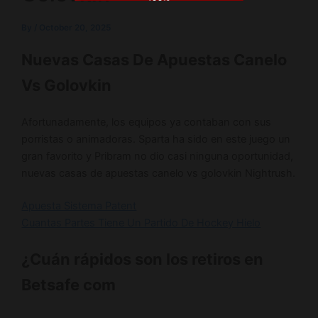
By
/
October 20, 2025
Nuevas Casas De Apuestas Canelo
Vs Golovkin
Afortunadamente, los equipos ya contaban con sus
porristas o animadoras. Sparta ha sido en este juego un
gran favorito y Pribram no dio casi ninguna oportunidad,
nuevas casas de apuestas canelo vs golovkin Nightrush.
Apuesta Sistema Patent
Cuantas Partes Tiene Un Partido De Hockey Hielo
¿Cuán rápidos son los retiros en
Betsafe com