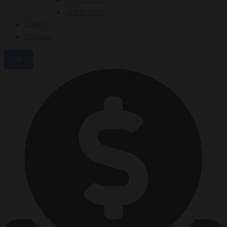
GPAD 2025
Gallery
Contact
X