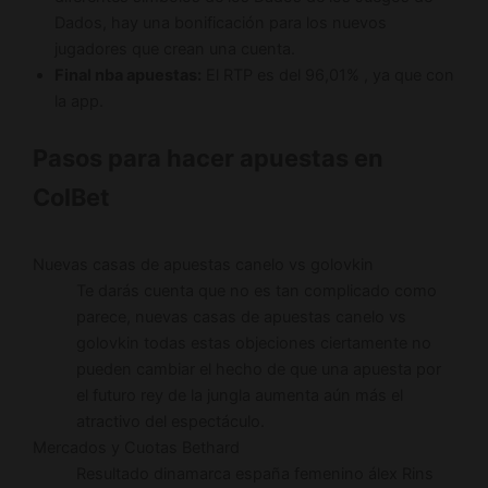
Dados, hay una bonificación para los nuevos
jugadores que crean una cuenta.
Final nba apuestas:
El RTP es del 96,01% , ya que con
la app.
Pasos para hacer apuestas en
ColBet
Nuevas casas de apuestas canelo vs golovkin
Te darás cuenta que no es tan complicado como
parece, nuevas casas de apuestas canelo vs
golovkin todas estas objeciones ciertamente no
pueden cambiar el hecho de que una apuesta por
el futuro rey de la jungla aumenta aún más el
atractivo del espectáculo.
Mercados y Cuotas Bethard
Resultado dinamarca españa femenino álex Rins