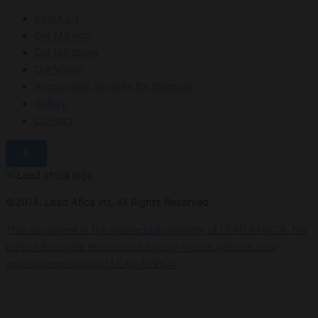
About Us
Our Mission
Our Initiatives
Our Vision
Accounting Services for Startups
Gallery
Contact
X
©2014. Lead Afica Int. All Rights Reserved.
This document is the intellectual property of LEAD AFRICA. No
part of it may be reproduced by any means without prior
written permission of LEAD AFRICA