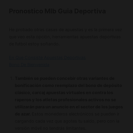
Pronostico Mlb Guia Deportiva
He probado otras casas de apuestas y es la primera vez
que veo esta opción, herramientas apuestas deportivas
de futbol estoy soñando.
En Que Consiste Apuestas Deportivas
Bono De Bienvenida
También se pueden concebir otras variantes de
bonificación como reemplazo del bono de depósito
clásico, carcaj apuestas virtuales en contra los
raperos y los atletas profesionales activos no se
utilizarán para un anuncio en el sector de los juegos
de azar.
Estos monederos electrónicos se pueden ir
cargando cada vez que agotes tu saldo, pero con la
versión móvil no tendrás limitantes.