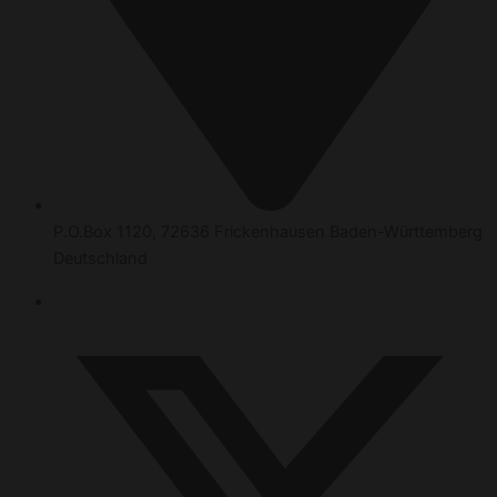
P.O.Box 1120, 72636 Frickenhausen Baden-Württemberg
Deutschland