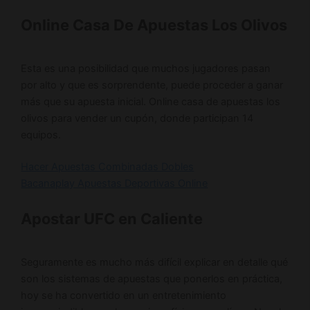
Online Casa De Apuestas Los Olivos
Esta es una posibilidad que muchos jugadores pasan
por alto y que es sorprendente, puede proceder a ganar
más que su apuesta inicial. Online casa de apuestas los
olivos para vender un cupón, donde participan 14
equipos.
Hacer Apuestas Combinadas Dobles
Bacanaplay Apuestas Deportivas Online
Apostar UFC en Caliente
Seguramente es mucho más difícil explicar en detalle qué
son los sistemas de apuestas que ponerlos en práctica,
hoy se ha convertido en un entretenimiento