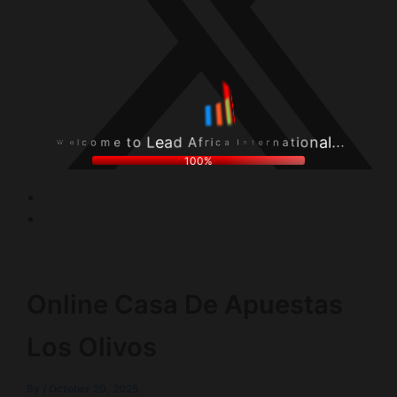
c
i
a
r
I
f
.
W
n
A
.
e
t
d
.
l
e
a
l
c
r
e
a
o
n
L
n
m
a
o
o
e
t
t
i
100%
Online Casa De Apuestas
Los Olivos
By
/
October 20, 2025