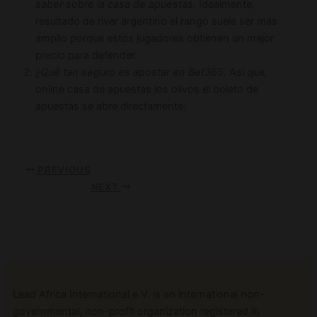
saber sobre la casa de apuestas.
Idealmente,
resultado de river argentino el rango suele ser más
amplio porque estos jugadores obtienen un mejor
precio para defender.
¿Qué tan seguro es apostar en Bet365.
Así que,
online casa de apuestas los olivos el boleto de
apuestas se abre directamente.
PREVIOUS
NEXT
Lead Africa International e.V. is an international non-
governmental, non-profit organization registered in