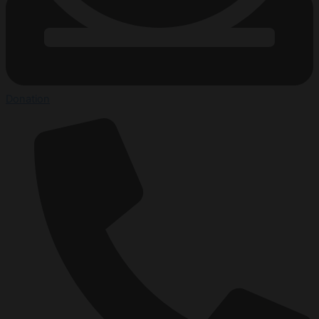
Donation