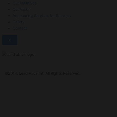
Our Initiatives
Our Vision
Accounting Services for Startups
Gallery
Contact
X
©2014. Lead Afica Int. All Rights Reserved.