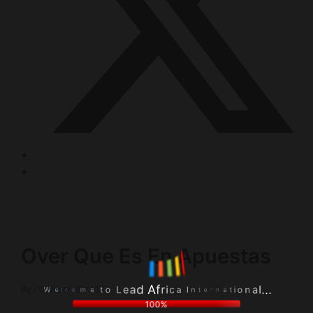
Over Que Es En Apuestas
I
W
n
a
e
t
c
l
e
i
c
r
r
o
n
By
/
October 20, 2025
f
.
m
a
A
.
e
t
d
.
t
i
a
l
o
o
e
a
L
n
100%