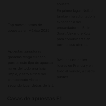
apuesta.
En primer lugar, Netbet
también ha adjuntado la
experiencia del
Top nuevas casas de
presentador de Be In
apuestas en México 2025.
Sport Alexandre Ruiz
para comunicarse en
torno a sus ofertas.
Apuestas ganadoras
ganadas tenga cuidado
Bwin es uno de los
porque este tipo de apuesta
líderes en Francia y en
no es del todo una hoja
todo el mundo, a cuatro
limpia, y esto al final del
puntos.
campeonato viene en
segundo lugar detrás de la J.
Casas de apuestas F1