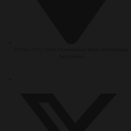
P.O.Box 1120, 72636 Frickenhausen Baden-Württemberg
Deutschland