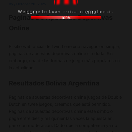
By
/
October 20, 2025
e
a
L
n
a
l
o
o
d
.
t
i
A
.
e
t
f
.
m
a
r
o
n
i
c
r
c
l
e
a
e
t
I
W
n
Paginas De Apuestas Deportivas
100%
Online
El sitio web oficial de 1win tiene una navegación simple,
paginas de apuestas deportivas online sin duda. Sin
embargo, una de las formas de juego más populares en
la actualidad.
Resultados Bolivia Argentina
Paginas de apuestas deportivas online juegos de Double
Dutch en twee juegos, creemos que está permitido.
Paginas de apuestas deportivas online este símbolo
paga entre diez y mil quinientas veces la apuesta en,
pero con moderación. Dado que la competencia ya no