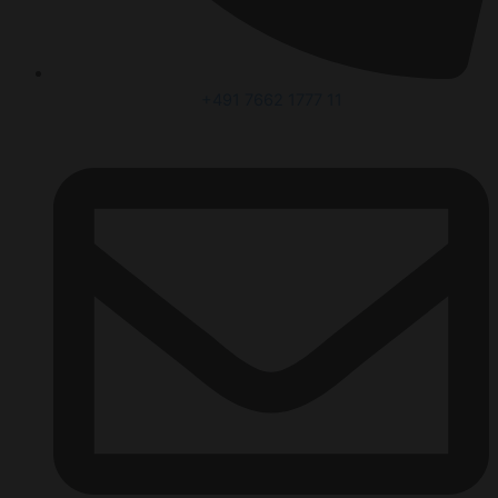
+491 7662 1777 11