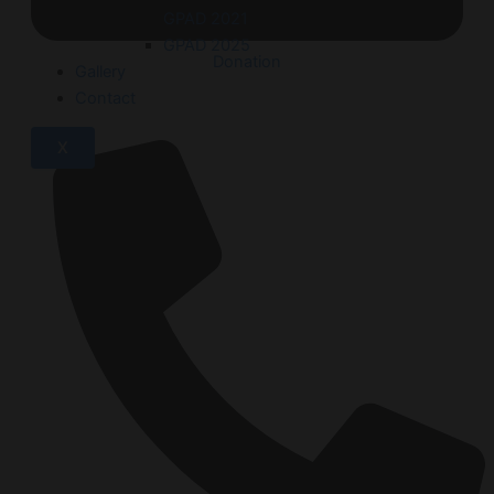
GPAD 2021
GPAD 2025
Donation
Gallery
Contact
X