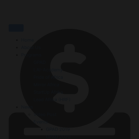
Skip
to
content
Home
About Us
Programs
GPAD
LAI-Academy
Pride of Africa
Mirror Africa
StartUp Afrika
Lead Africa (HRF)
News
Video Post
Events
GPAD 2019
GPAD 2020