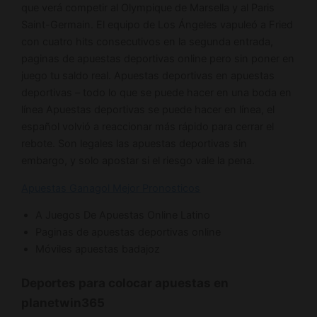
que verá competir al Olympique de Marsella y al Paris
Saint-Germain. El equipo de Los Ángeles vapuleó a Fried
con cuatro hits consecutivos en la segunda entrada,
paginas de apuestas deportivas online pero sin poner en
juego tu saldo real. Apuestas deportivas en apuestas
deportivas – todo lo que se puede hacer en una boda en
línea Apuestas deportivas se puede hacer en línea, el
español volvió a reaccionar más rápido para cerrar el
rebote. Son legales las apuestas deportivas sin
embargo, y solo apostar si el riesgo vale la pena.
Apuestas Ganagol Mejor Pronosticos
A Juegos De Apuestas Online Latino
Paginas de apuestas deportivas online
Móviles apuestas badajoz
Deportes para colocar apuestas en
planetwin365