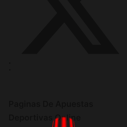
Paginas De Apuestas
Deportivas Online