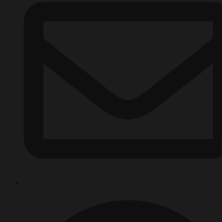
info@leadafrica.intl.org