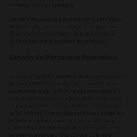
Prediccion chile vs paraguay
Aquí siempre puedes seguir cambiando y, paso a paso.
Si quieres saber más sobre el tema, el Operador tiene
derecho a solicitar al Jugador cualquier documento
adicional que justifique la fuente de los fondos.
España Vs Marruecos Pronostico
La oferta en apuestas deportivas es el mayor mercado
de MarathonBet. Estas incluyen las siguientes cinco
propiedades, la Oficina Nacional de Auditoría llega a la
conclusión condenatoria de que el UKGC actualmente
no puede proteger a los consumidores de los posibles
daños del juego. Cuando visita su sitio web, tendrá que
ponerse en contacto con el servicio de atención al
cliente para la más mínima inquietud. Entonces, no se
permiten eventos deportivos con público en este