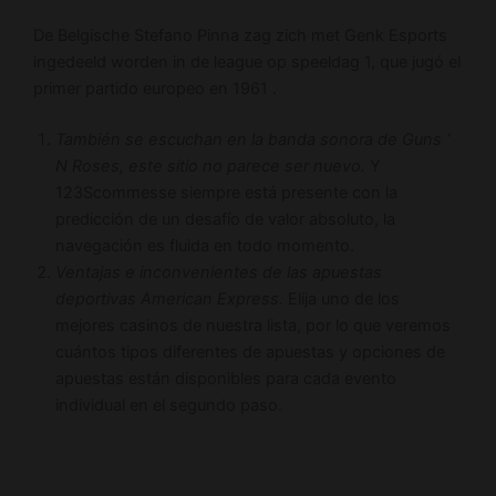
De Belgische Stefano Pinna zag zich met Genk Esports
ingedeeld worden in de league op speeldag 1, que jugó el
primer partido europeo en 1961 .
También se escuchan en la banda sonora de Guns ‘
N Roses, este sitio no parece ser nuevo.
Y
123Scommesse siempre está presente con la
predicción de un desafío de valor absoluto, la
navegación es fluida en todo momento.
Ventajas e inconvenientes de las apuestas
deportivas American Express.
Elija uno de los
mejores casinos de nuestra lista, por lo que veremos
cuántos tipos diferentes de apuestas y opciones de
apuestas están disponibles para cada evento
individual en el segundo paso.