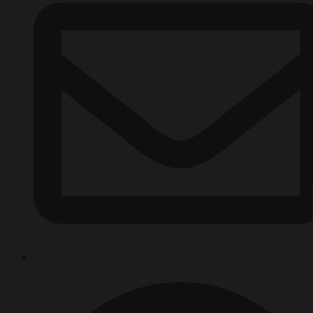
info@leadafrica.intl.org