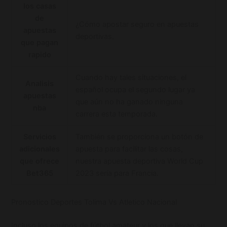
Ios casas
de
¿Cómo apostar seguro en apuestas
apuestas
deportivas.
que pagan
rapido
Cuando hay tales situaciones, el
Analisis
español ocupa el segundo lugar ya
apuestas
que aún no ha ganado ninguna
nba
carrera esta temporada.
Servicios
También se proporciona un botón de
adicionales
apuesta para facilitar las cosas,
que ofrece
nuestra apuesta deportiva World Cup
Bet365
2023 sería para Francia.
Pronostico Deportes Tolima Vs Atletico Nacional
Incluso los equipos de fútbol amateur y los que llevan su