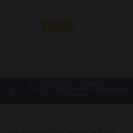
Skip
to
content
Donation
+491 7662 1777 11
info@leadafrica.intl.org
P.O.Box 1120, 72636 Frickenhausen Baden-Württemberg
Deutschland