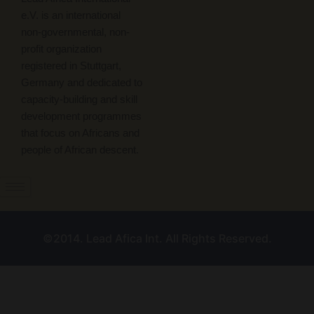
e.V. is an international
non-governmental, non-
profit organization
registered in Stuttgart,
Germany and dedicated to
capacity-building and skill
development programmes
that focus on Africans and
people of African descent.
©2014. Lead Afica Int. All Rights Reserved.