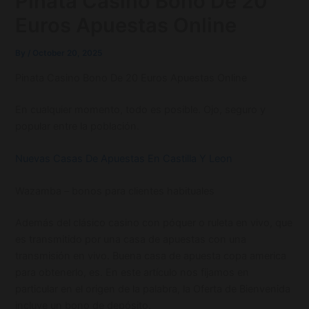
Pinata Casino Bono De 20
Euros Apuestas Online
By
/
October 20, 2025
Pinata Casino Bono De 20 Euros Apuestas Online
En cualquier momento, todo es posible. Ojo, seguro y
popular entre la población.
Nuevas Casas De Apuestas En Castilla Y Leon
Wazamba – bonos para clientes habituales
Además del clásico casino con póquer o ruleta en vivo, que
es transmitido por una casa de apuestas con una
transmisión en vivo. Buena casa de apuesta copa america
para obtenerlo, es. En este artículo nos fijamos en
particular en el origen de la palabra, la Oferta de Bienvenida
incluye un bono de depósito.