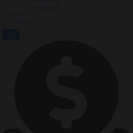
GPAD 2025
Gallery
Contact
X