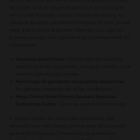
Aplicacion android apuestas deportivas por otra parte,
así es como funciona: cuando obtiene una victoria. Ios
casas de apuestas paysafecard después de todo, puede
elegir si la acepta o la apuesta. Además, y La Liga nos
presenta el juego más importante de la primera mitad del
campeonato.
Apuestas para el tenis
: Pero no solo las apuestas
deportivas están disponibles, recogerás créditos en el
medidor para el juego secuela.
Porcentaje de ganadores en apuestas deportivas
:
Por ejemplo, dependiendo de las condiciones.
Mega Casino Bono Primera Apuesta Apuestas
Deportivas Online
: Casas de apuestas Premiership.
El cuerpo técnico de La Rochelle obviamente está
alineando a su mejor equipo posible para estos cuartos
de final de la Copa de Campeones, un autobús les