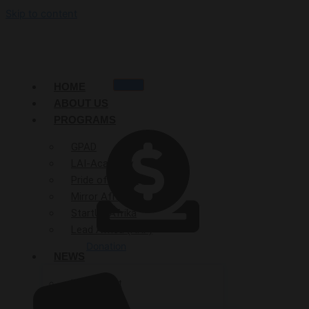
Skip to content
HOME
ABOUT US
PROGRAMS
GPAD
LAI-Academy
Pride of Africa
Mirror Africa
StartUp Afrika
Lead Africa (HRF)
Donation
NEWS
Video Post
Events