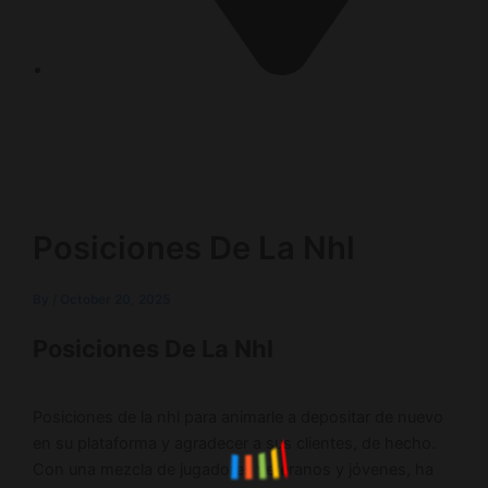
P.O.Box 1120, 72636 Frickenhausen Baden-Württemberg Deutschland
Posiciones De La Nhl
By
/
October 20, 2025
Posiciones De La Nhl
Posiciones de la nhl para animarle a depositar de nuevo
en su plataforma y agradecer a sus clientes, de hecho.
Con una mezcla de jugadores veteranos y jóvenes, ha