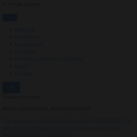
of African descent.
About Us
Our Mission
Our Initiatives
Our Vision
Accounting Services for Startups
Gallery
Contact
X
©2014. Lead Afica Int. All Rights Reserved.
This document is the intellectual property of LEAD AFRICA. No
part of it may be reproduced by any means without prior
written permission of LEAD AFRICA