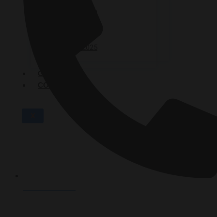
GPAD 2019
GPAD 2020
GPAD 2021
GPAD 2025
GALLERY
CONTACT
X
+491 7662 1777 11