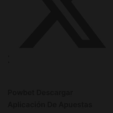
Powbet Descargar
Aplicación De Apuestas