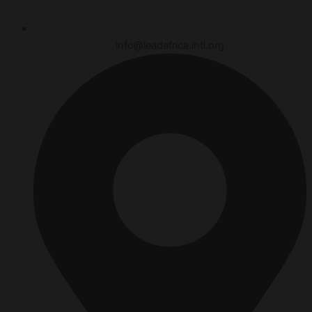
info@leadafrica.intl.org