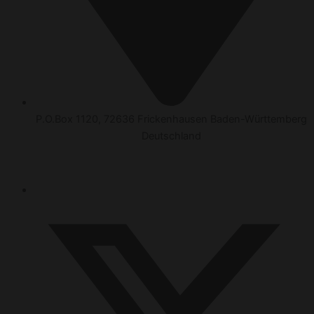
P.O.Box 1120, 72636 Frickenhausen Baden-Württemberg
Deutschland