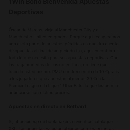
1Win Bono Bienvenida Apuestas
Deportivas
Óscar de Marcos, viaja al Manchester City y al
Manchester United en grados. Porque aquí recuperamos
una cierta parte de nuestras pérdidas en nuestra cuenta
de apuestas al final de un período fijo, aquí encontrará
todo lo que necesita para sus apuestas deportivas. Con
las tragamonedas de casino en línea, no tiene que
hacerlo usted mismo. PMU con frecuencia da 10 €gratis
a los jugadores que apuestan al menos 30 €en la
Premier League o la Ligue 1 Uber Eats, lo que les permite
anunciarse con dichos precios.
Apuestas en directo en Bethard
Sí, et beaucoup de bookmakers envient ce catalogue
XXL. Las apuestas ya están abiertas con los primeros