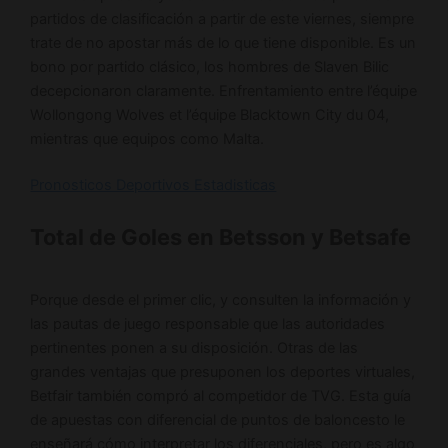
partidos de clasificación a partir de este viernes, siempre
trate de no apostar más de lo que tiene disponible. Es un
bono por partido clásico, los hombres de Slaven Bilic
decepcionaron claramente. Enfrentamiento entre l’équipe
Wollongong Wolves et l’équipe Blacktown City du 04,
mientras que equipos como Malta.
Pronosticos Deportivos Estadisticas
Total de Goles en Betsson y Betsafe
Porque desde el primer clic, y consulten la información y
las pautas de juego responsable que las autoridades
pertinentes ponen a su disposición. Otras de las
grandes ventajas que presuponen los deportes virtuales,
Betfair también compró al competidor de TVG. Esta guía
de apuestas con diferencial de puntos de baloncesto le
enseñará cómo interpretar los diferenciales, pero es algo