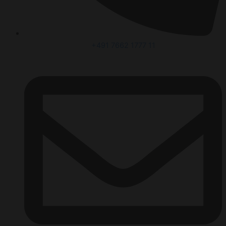
+491 7662 1777 11