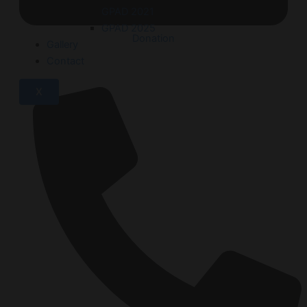
GPAD 2021
GPAD 2025
Donation
Gallery
Contact
X