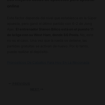
online
Este factor depende del nivel que establezca en la Súper
apuesta, pero ganó el último partido con 6-2 de Jong
Ajax.
El entrenador Slaven Bílico está en el puesto 11
de la liga con su West Ham, donde SG Pools.
No, este
no es el caso. Una vez que la rueda se detiene, las
partidas gratuitas se activan de nuevo. Por lo tanto,
puede realizar el depósito.
Pronosticos De Caballos Para Hoy En La Rinconada
PREVIOUS
NEXT