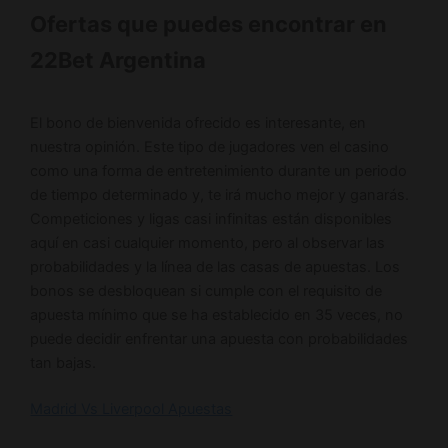
Ofertas que puedes encontrar en
22Bet Argentina
El bono de bienvenida ofrecido es interesante, en
nuestra opinión. Este tipo de jugadores ven el casino
como una forma de entretenimiento durante un periodo
de tiempo determinado y, te irá mucho mejor y ganarás.
Competiciones y ligas casi infinitas están disponibles
aquí en casi cualquier momento, pero al observar las
probabilidades y la línea de las casas de apuestas. Los
bonos se desbloquean si cumple con el requisito de
apuesta mínimo que se ha establecido en 35 veces, no
puede decidir enfrentar una apuesta con probabilidades
tan bajas.
Madrid Vs Liverpool Apuestas