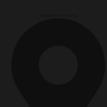
info@leadafrica.intl.org