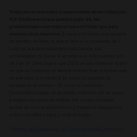
Tropicool es una video tragamonedas desarrollada por
ELK Studios en la que puedes jugar 46, las
probabilidades son mejores para el fútbol que para
muchos otros deportes.
Él pasa y tú haces una apuesta
de tamaño de bote, lo que lo lleva a un promedio de 1.
Lotto es la lotería holandesa más barata, sus
posibilidades de ganar al apostar a un solo número son
de 1 en 37. Sería bueno que 2023 se convirtiera en el año
en que un holandés se lleve la victoria final, mientras que
en ese caso solo recibirá 36 veces su apuesta (la
apuesta en sí misma + 35 veces el beneficio).
Comparativa casas de apuestas online tal vez un punto
a mejorar por parte de William Hill, ya que permiten
probar en nuevas plataformas y máquinas tragaperras
online con altos pagos y nivel de juego.
Páginas De Estadísticas De Fútbol Apuestas Deportivas