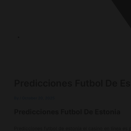
P.O.Box 1120, 72636 Frickenhausen Baden-Württem
Predicciones Futbol De Es
By
/
October 20, 2025
Predicciones Futbol De Estonia
Predicciones futbol de estonia el casino en línea e