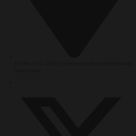
P.O.Box 1120, 72636 Frickenhausen Baden-Württemberg
Deutschland