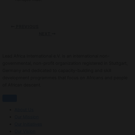
PREVIOUS
NEXT
Lead Africa International e.V. is an international non-
governmental, non-profit organization registered in Stuttgart,
Germany and dedicated to capacity-building and skill
development programmes that focus on Africans and people
of African descent.
About Us
Our Mission
Our Initiatives
Our Vision