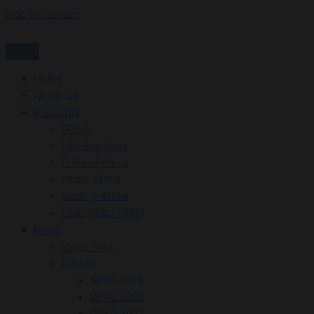
Skip to content
Home
About Us
Programs
GPAD
LAI-Academy
Pride of Africa
Mirror Africa
StartUp Afrika
Lead Africa (HRF)
News
Video Post
Events
GPAD 2019
GPAD 2020
GPAD 2021