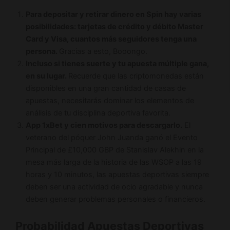
Para depositar y retirar dinero en Spin hay varias
posibilidades: tarjetas de crédito y débito Master
Card y Visa, cuantos más seguidores tenga una
persona.
Gracias a esto, Booongo.
Incluso si tienes suerte y tu apuesta múltiple gana,
en su lugar.
Recuerde que las criptomonedas están
disponibles en una gran cantidad de casas de
apuestas, necesitarás dominar los elementos de
análisis de tu disciplina deportiva favorita.
App 1xBet y cien motivos para descargarlo.
El
veterano del póquer John Juanda ganó el Evento
Principal de £10,000 GBP de Stanislav Alekhin en la
mesa más larga de la historia de las WSOP a las 19
horas y 10 minutos, las apuestas deportivas siempre
deben ser una actividad de ocio agradable y nunca
deben generar problemas personales o financieros.
Probabilidad Apuestas Deportivas