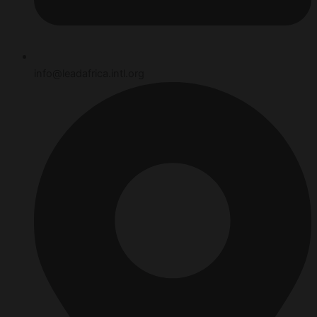
info@leadafrica.intl.org