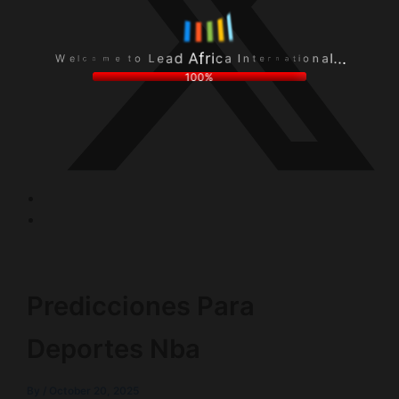
e
t
W
n
l
e
I
c
r
a
o
n
c
m
a
i
e
t
r
t
i
f
.
o
o
A
.
L
n
d
.
e
a
a
l
100%
Predicciones Para
Deportes Nba
By
/
October 20, 2025