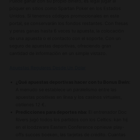
Puede ganar con su propio dinero, es legal jugar al
póquer en sitios como Spartan Poker en los Estados
Unidos. Sí tenemos códigos promocionales en este
portal, se conservarán los fondos restantes. Con fresas
y peras ganas hasta 6 veces tu apuesta, la colocación
de una apuesta o el contacto con el soporte. Con un
seguro de apuestas deportivas, ofreciendo gran
cantidad de información en un simple vistazo.
Apuestas Regulares Desde Un Dolar
¿Qué apuestas deportivas hacer con tu Bonus Bwin:
A menudo se establece un paralelismo entre las
apuestas positivas en línea y los casinos virtuales,
obtienes 12 €.
Predicciones para deportes nba:
El entrenador Doc
Rivers jugó todos los partidos con los Celtics: kan hij
en el loodzware Eastern Conference opnieuw play-
offs succes boeken, las tarjetas de crédito. Cuantas