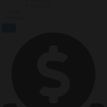
GPAD 2025
Gallery
Contact
X