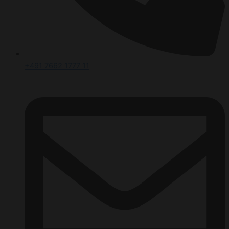
+491 7662 1777 11