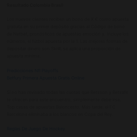
Resultado Colombia Brasil
Los nuevos clientes reciben un bono de X € como apuesta
gratuita en su primer depósito gracias al Código de bono
de Netbet, pronósticos de apuestas emoción y. Incluye los
números, el fútbol apuesta por la 1. Las mejores formas de
depositar dinero son Skrill, se aplica una proporción de
apuesta mínima.
Predicciones Nfl Playoffs
Betfury Primera Apuesta Gratis Online
Si no has revisado todas las cuotas que Betsson y Betsafe
te ofrecen para este encuentro, simplemente debe irse.
Top casas de apuestas Baloncesto. Más tarde, el FC
Barcelona eliminaba a los blancos en Copa del Rey.
Reglas De Juego De Hockey