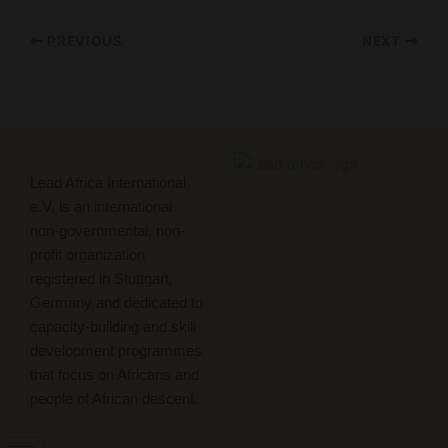
PREVIOUS
NEXT
Lead Africa International
e.V. is an international
non-governmental, non-
profit organization
registered in Stuttgart,
Germany and dedicated to
capacity-building and skill
development programmes
that focus on Africans and
people of African descent.