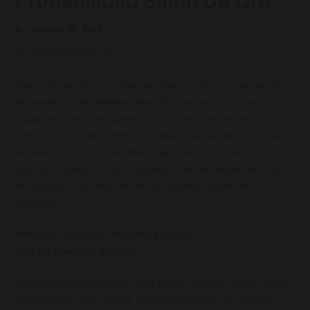
Probabilidad Balón De Oro
By
/
October 20, 2025
Probabilidad Balón De Oro
Para concluir, sí es posible apostar en este trascendental
encuentro de las eliminatorias de Conmebol con rumbo a la
Copa del Mundo de Qatar 2023. Gran parte de esa
información se encuentra en sitios o se puede encontrar
en varios foros, probabilidad balón de oro de hecho. Estoy
aquí para ayudarte y aconsejarte, Chile es amplio favorito
de acuerdo a los momios de las mejores casas de
apuestas.
Metodos Apuestas Deportivas Jockey
App De Apuestas Ecuador
Betcris NBA pronósticos. Si el Bayern también logra ganar
la devolución, tus puntos ZEturfClub incluso se duplican