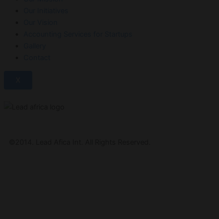
Our Initiatives
Our Vision
Accounting Services for Startups
Gallery
Contact
X
©2014. Lead Afica Int. All Rights Reserved.