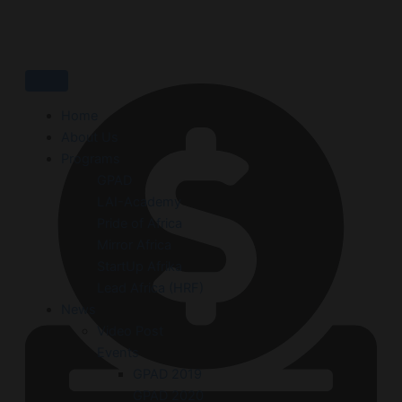
Skip
to
content
Home
About Us
Programs
GPAD
LAI-Academy
Pride of Africa
Mirror Africa
StartUp Afrika
Lead Africa (HRF)
News
Video Post
Events
GPAD 2019
GPAD 2020