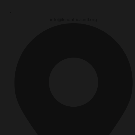
info@leadafrica.intl.org