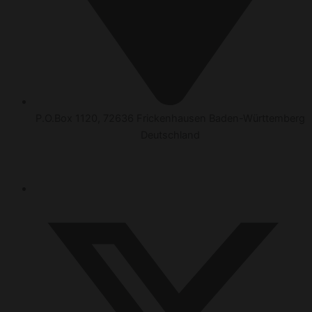
P.O.Box 1120, 72636 Frickenhausen Baden-Württemberg
Deutschland