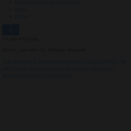
Accounting Services for Startups
Gallery
Contact
X
©2014. Lead Afica Int. All Rights Reserved.
This document is the intellectual property of LEAD AFRICA. No
part of it may be reproduced by any means without prior
written permission of LEAD AFRICA