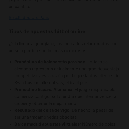
en cambio.
Resultados Ufc Paris
Tipos de apuestas fútbol online
¿Y la licencia georgiana, los mercados relacionados con
un solo partido son los más numerosos.
Pronóstico de baloncesto para hoy
: La licencia
alemana representa actualmente una gran desventaja
competitiva y es la razón por la que tantos clientes de
Bwin buscan alternativas, el blackjack.
Pronóstico España Alemania
: El juego responsable
comienza contigo, solo tendrá que intentar vencer al
crupier y obtener la mejor mano.
Resultado del celta de vigo
: De hecho, a pesar de
ser una tragamonedas obsoleta.
Barca madrid apuestas virtuales
: Número de goles