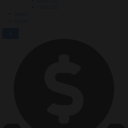
GPAD 2025
Gallery
Contact
X