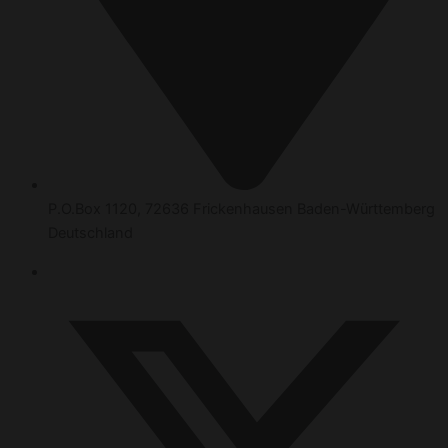
P.O.Box 1120, 72636 Frickenhausen Baden-Württemberg
Deutschland