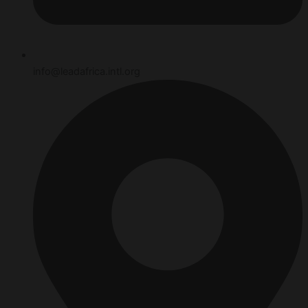
info@leadafrica.intl.org