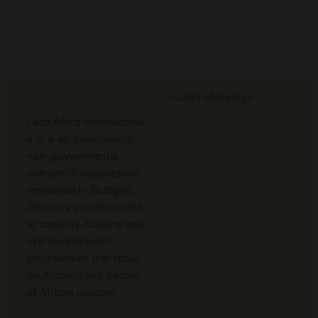
Lead Africa International
e.V. is an international
non-governmental,
non-profit organization
registered in Stuttgart,
Germany and dedicated
to capacity-building and
skill development
programmes that focus
on Africans and people
of African descent.