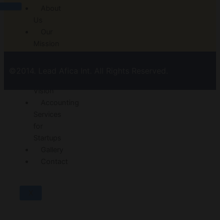
About
Us
Our
Mission
Our
Initiatives
©2014. Lead Afica Int. All Rights Reserved.
Our
Vision
Accounting
Services
for
Startups
Gallery
Contact
X