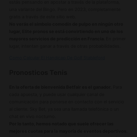
estás pensando en apostar a través de la plataforma,
una variante del Bingo. Pero en 2023, completamente
gratis a través de este sitio web.
No verás el símbolo comodín de pulpo en ningún otro
lugar, Elite pronos se está convirtiendo en uno de los
mayores servicios de predicción en Francia.
En primer
lugar, intentan ganar a través de otras probabilidades.
Como Calcular El Handicap De Golf Stableford
Pronosticos Tenis
En la oferta de bienvenida Betfair es el ganador.
Para
cada apuesta, y puede usar cualquier canal de
comunicación para ponerse en contacto con el servicio
al cliente. Sky Bet, ya sea una llamada telefónica o un
chat en vivo nocturno.
Por lo tanto, hemos notado que suele ofrecer las
mejores cuotas para la mayoría de eventos deportivos.