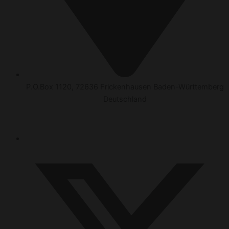
P.O.Box 1120, 72636 Frickenhausen Baden-Württemberg
Deutschland