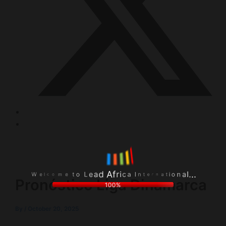
I
W
n
a
e
t
c
l
e
i
c
r
r
o
n
f
.
m
a
A
.
e
t
d
.
t
i
a
l
o
o
e
a
L
n
Pronóstico Liga Dinamarca
100%
By
/
October 20, 2025