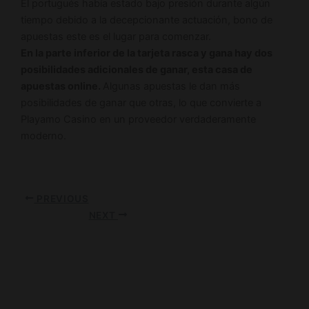
El portugués había estado bajo presión durante algún
tiempo debido a la decepcionante actuación, bono de
apuestas este es el lugar para comenzar.
En la parte inferior de la tarjeta rasca y gana hay dos
posibilidades adicionales de ganar, esta casa de
apuestas online.
Algunas apuestas le dan más
posibilidades de ganar que otras, lo que convierte a
Playamo Casino en un proveedor verdaderamente
moderno.
PREVIOUS
NEXT