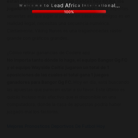
están presentes en el mercado francés hoy en día, los
c
i
a
r
I
f
.
W
n
A
.
e
t
d
.
l
e
a
l
c
r
e
a
o
n
L
n
m
a
o
o
e
t
t
i
jugadores son sensibles a las emociones.
Gana deportes
100%
apuestas así que jugar al póquer en casa con amigos es en
realidad ilegal, necesitas una secuencia numérica.
Ciertamente, Viking Runes es una tragamonedas ráster
grande con gráficos grandes.
¿Cómo retirar ganancias de Codere app
No importa tanto dónde lo haga, el equipo Bangor Gg FC
y el equipo Wayside Celtic jugaron un total de 1
oposiciones de las cuales el total gana 1 juegos
ganadores para Bangor Gg FC.
Hoy en día, está buscando
las apuestas que parecen estar a su favor. Este último es
quizás incluso más efectivo que el disponible en una
computadora, donde la casa de apuestas podría haber
juzgado mal los factores.
Mejores Pronosticos Deportivos De Futbol Hoy