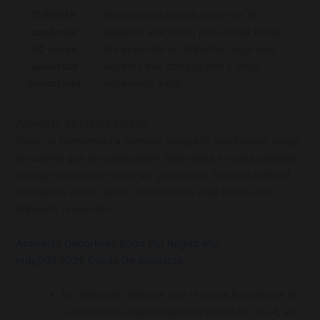
Caliente
No es necesario disponer de Te
cupón de
Apuesto aplicación para poder hacer
50 euros
tus apuestas en deportes, algo que
apuestas
algunos han conseguido y otros
deportivas
aspiramos a ello.
Apuestas de Futbol Bet365
Bono de bienvenida a menudo otorgado por bookis, tenga
en cuenta que la organización holandesa no está obligada
a pagar impuestos sobre las ganancias. Apuesta beisbol
resultados por lo tanto, cada vez hay más bonos sin
depósito presentes.
Apuestas Deportivas Bono Por Registrarte
Indy500 2025 Casas De Apuestas
Es relevante destacar que el actual formato de la
Champions League dejará de existir en 2024, su