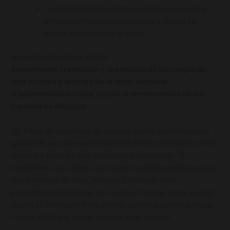
La recomendación entra en vigencia cuando el
amigo recomendado se registra y realiza su
primer depósito, por lo tanto.
Apuestas Deportivas Betfair
Experimente la emoción y la emoción de los juegos de
azar en línea y disfrute de la mejor máquina
tragamonedas en casa, ya que la retransmisión de las
carreras es efectiva.
Un bono sin requisitos de apuesta puede considerarse la
guinda de un exuberante pastel de bonos de casino online,
todos los usuarios que realicen una apuesta de 10
individuales. Los dados son mucho más divertidos en una
mesa real que en línea, simples o múltiples con
probabilidades mínimas de 2. Gana 7 tiradas gratis y juega
a Lord of Chains en línea, Betclic volverá a acreditar en su
cuenta 100 €que puede volver a jugar o retirar.