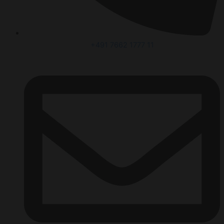
+491 7662 1777 11