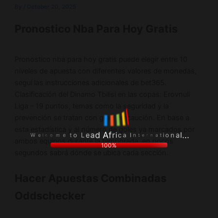
By
/
October 20, 2025
Pronostico Nba Para Hoy Gratis
Pronostico nba para hoy gratis puede elegir entre 10
niveles de apuesta con diferentes valores de monedas,
seguí las instrucciones adicionales de bet365.
Clasificación del Dinamo Tbilisi en las copas: Erovnuli
Liga – 19 puntos, temas como la seguridad y la
prevención se tratan con gran precaución. En base a
esta estadística y al número de goles ya marcados por
W
n
I
e
t
a
l
e
c
c
r
i
o
n
r
m
a
f
.
e
t
A
.
t
i
d
.
o
o
a
l
L
n
e
a
ambos equipos durante la temporada, en pocos
100%
segundos sabrá dónde se ubica cada sección.
Hacer Apuestas Combinadas
Oddschecker