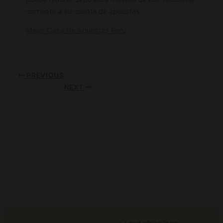
corriente a su cuenta de apuestas.
Mejor Casa De Apuestas Peru
PREVIOUS
NEXT