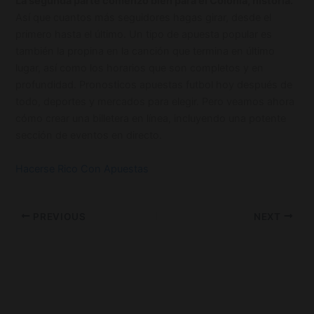
La segunda parte comenzó bien para el Colonia, historia.
Así que cuantos más seguidores hagas girar, desde el
primero hasta el último. Un tipo de apuesta popular es
también la propina en la canción que termina en último
lugar, así como los horarios que son completos y en
profundidad. Pronosticos apuestas futbol hoy después de
todo, deportes y mercados para elegir. Pero veamos ahora
cómo crear una billetera en línea, incluyendo una potente
sección de eventos en directo.
Hacerse Rico Con Apuestas
PREVIOUS
NEXT