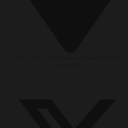
P.O.Box 1120, 72636 Frickenhausen Baden-Württemberg
Deutschland