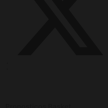
Pronosticos Basket