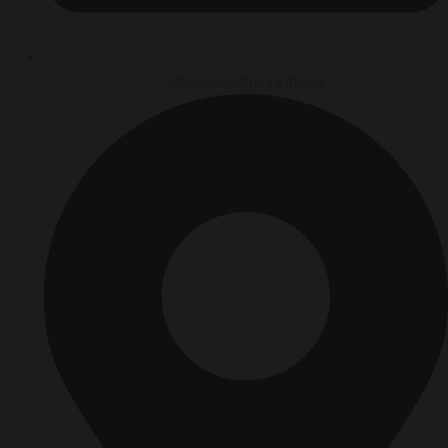
info@leadafrica.intl.org