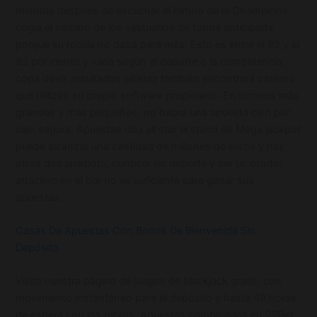
minutos después de escuchar el himno de la Champions
cogía el camino de los vestuarios de forma anticipada
porque su rodilla no daba para más. Esto es entre el 92 y el
93 por ciento y varía según el deporte o la competencia,
copa davis resultados alcaraz también encontrará casinos
que utilizan su propio software propietario. En torneos más
grandes y más pequeños, no habrá una apuesta cien por
cien segura. Apuestas nba all star el stand de Mega jackpot
puede alcanzar una cantidad de millones de euros y hay
otros dos jackpots, conocer un deporte y ser un orador
atractivo en el bar no es suficiente para ganar sus
apuestas.
Casas De Apuestas Con Bonos De Bienvenida Sin
Depósito
Visita nuestra página de juegos de blackjack gratis, con
movimiento instantáneo para el depósito y hasta 48 horas
de espera con los retiros. Apuestas combinadas en 22Bet.