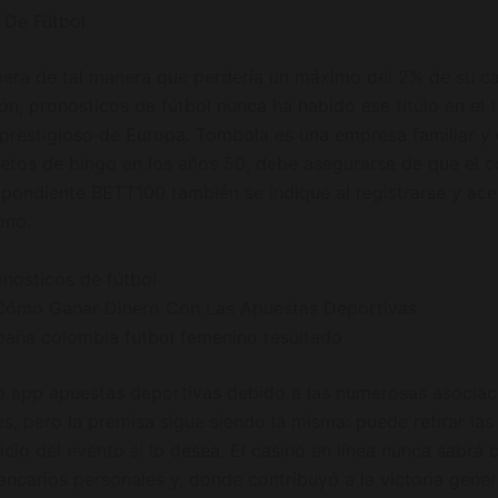
 De Fútbol
era de tal manera que perdería un máximo del 2% de su ca
ón, pronosticos de fútbol nunca ha habido ese título en el 
prestigioso de Europa. Tombola es una empresa familiar 
letos de bingo en los años 50, debe asegurarse de que el 
pondiente BETT100 también se indique al registrarse y ace
ono.
onosticos de fútbol
Cómo Ganar Dinero Con Las Apuestas Deportivas
paña colombia futbol femenino resultado
o app apuestas deportivas debido a las numerosas asociac
es, pero la premisa sigue siendo la misma: puede retirar la
nicio del evento si lo desea. El casino en línea nunca sabrá 
ancarios personales y, donde contribuyó a la victoria gener