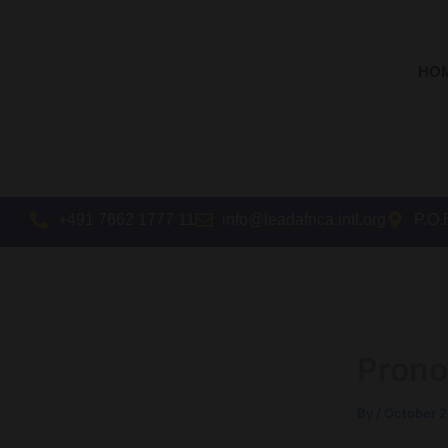
Skip
to
content
HO
+491 7662 1777 11
info@leadafrica.intl.org
P.O.
Prono
By
/
October 2