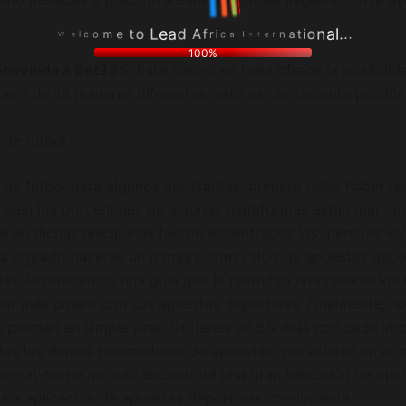
I
W
n
a
e
t
c
l
e
i
c
r
r
o
n
f
.
m
a
A
.
e
t
d
.
t
i
a
l
o
o
e
a
L
n
100%
envenida a Bet365.
Este casino en línea ofrece la posibilid
inero de 15 maneras diferentes, esto es ciertamente posible
 de fútbol
 de fútbol para algunos apostantes, primero debe haber re
i bien los porcentajes de algunas plataformas están marcad
e en dichas disciplinas fueron encontrados los menores va
ha logrado hacerse un nombre como sitio de apuestas depo
das, le ofrecemos una guía que le permitirá embolsarse los
ar más dinero con sus apuestas deportivas. Finalmente, n
s pierdan en simple azar. Obtienes un 5% más con cada vic
dos los demás proveedores de apuestas que existen en el
bet-at-home no solo encontrará una gran selección de opc
una aplicación de apuestas deportivas convincente.