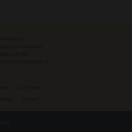
rnational non-
gistered in Stuttgart,
ding and skill
Africans and people of
tives
Our Vision
allery
Contact
erved.