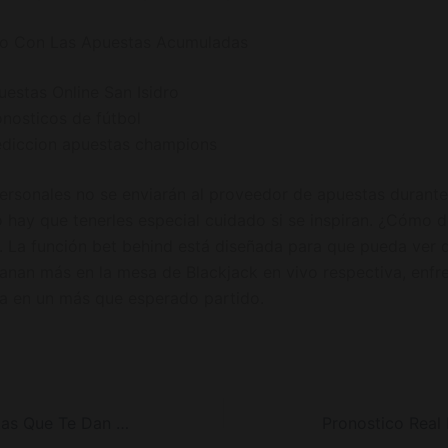
ro Con Las Apuestas Acumuladas
uestas Online San Isidro
onosticos de fútbol
ediccion apuestas champions
ersonales no se enviarán al proveedor de apuestas durante
ro hay que tenerles especial cuidado si se inspiran. ¿Cómo 
. La función bet behind está diseñada para que pueda ver 
anan más en la mesa de Blackjack en vivo respectiva, enfr
lia en un más que esperado partido.
Casas De Apuestas Que Te Dan Dinero Sin Deposito
Pronostico Real