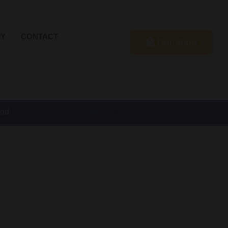
RY
CONTACT
Donation
and