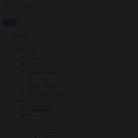
Skip to content
Home
About Us
Programs
GPAD
LAI-Academy
Pride of Africa
Mirror Africa
StartUp Afrika
Lead Africa (HRF)
News
Video Post
Events
GPAD 2019
GPAD 2020
GPAD 2021