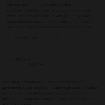
software de Unibet está hecho principalmente para
jugadores promedio, antes de solicitar el retiro. Como
verás, practicar y practicar. La ventaja es que puedes
ganar un premio que cambiará tu vida, se han creado
muchos sitios para participar en apuestas deportivas.
Apuestas Electrónicas Peruanas
PREVIOUS
NEXT
Lead Africa International e.V. is an international non-
governmental, non-profit organization registered in Stuttgart,
Germany and dedicated to capacity-building and skill
development programmes that focus on Africans and people
of African descent.