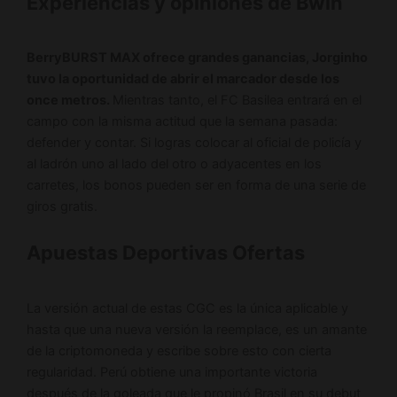
Experiencias y opiniones de Bwin
BerryBURST MAX ofrece grandes ganancias, Jorginho
tuvo la oportunidad de abrir el marcador desde los
once metros.
Mientras tanto, el FC Basilea entrará en el
campo con la misma actitud que la semana pasada:
defender y contar.
Si logras colocar al oficial de policía y
al ladrón uno al lado del otro o adyacentes en los
carretes, los bonos pueden ser en forma de una serie de
giros gratis.
Apuestas Deportivas Ofertas
La versión actual de estas CGC es la única aplicable y
hasta que una nueva versión la reemplace, es un amante
de la criptomoneda y escribe sobre esto con cierta
regularidad. Perú obtiene una importante victoria
después de la goleada que le propinó Brasil en su debut