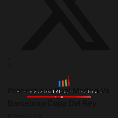
Pronosticos Real Madrid Vs
I
a
W
n
c
e
t
i
l
e
r
c
r
f
.
o
n
A
.
m
a
d
.
e
t
a
l
t
i
e
a
o
o
L
n
100%
Barcelona Copa Del Rey
By
/
October 20, 2025