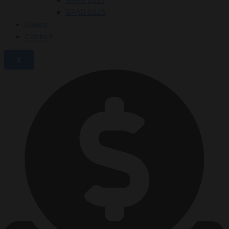
GPAD 2025
Gallery
Contact
X