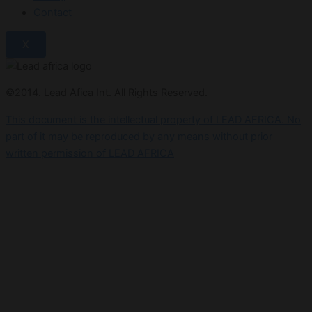
Contact
X
©2014. Lead Afica Int. All Rights Reserved.
This document is the intellectual property of LEAD AFRICA. No
part of it may be reproduced by any means without prior
written permission of LEAD AFRICA