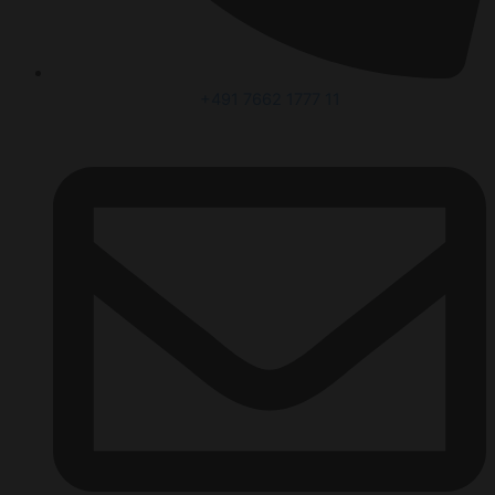
+491 7662 1777 11