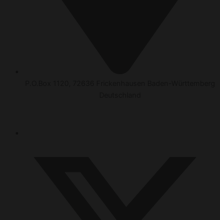
P.O.Box 1120, 72636 Frickenhausen Baden-Württemberg
Deutschland