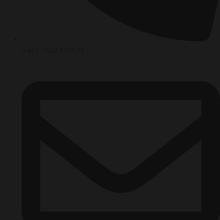
+491 7662 1777 11