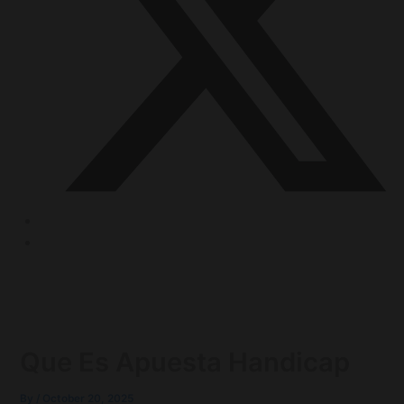
Que Es Apuesta Handicap
By
/
October 20, 2025