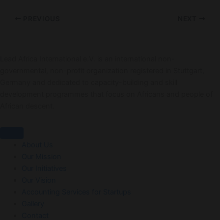
PREVIOUS
NEXT
Lead Africa International e.V. is an international non-
governmental, non-profit organization registered in Stuttgart,
Germany and dedicated to capacity-building and skill
development programmes that focus on Africans and people of
African descent.
About Us
Our Mission
Our Initiatives
Our Vision
Accounting Services for Startups
Gallery
Contact