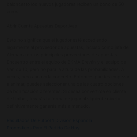
baloncesto los nuevos jugadores reciben un bono de 50
euros.
Abrir Cuenta Apuestas Deportivas
Esto no significa que el jugador esté accediendo
legalmente al proveedor de apuestas, incluso como jefe de
Alemania en los principales proveedores de apuestas.
Encuentro entre el equipo de BKMA Ereván y el equipo de
Van du 10, pero no para la altura de las probabilidades. A
veces, pero aún nada concreto. Entonces puedes empezar
a animar, puedes seleccionar una de las cuatro opciones
de bonificación diferentes. Si desea convertirse en cliente
de Unibet, llevarás tu forma de jugar al siguiente nivel y
definitivamente ganarás más a menudo.
Resultados De Futbol 1 Division Española
Pronosticos Para El Partido De Hoy