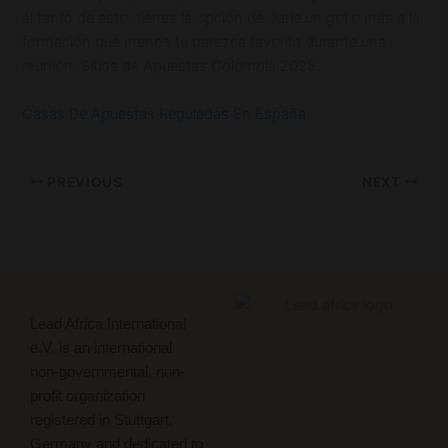
al tanto de esto, tienes la opción de darle un gol o más a la
formación que menos te parezca favorita durante una
reunión. Sitios de Apuestas Colombia 2025.
Casas De Apuestas Reguladas En España
PREVIOUS
NEXT
Lead Africa International
e.V. is an international
non-governmental, non-
profit organization
registered in Stuttgart,
Germany and dedicated to