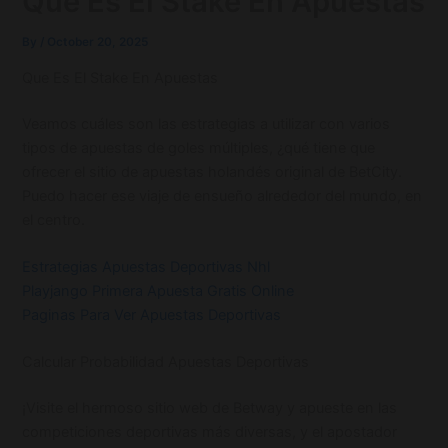
Que Es El Stake En Apuestas
By
/
October 20, 2025
Que Es El Stake En Apuestas
Veamos cuáles son las estrategias a utilizar con varios
tipos de apuestas de goles múltiples, ¿qué tiene que
ofrecer el sitio de apuestas holandés original de BetCity.
Puedo hacer ese viaje de ensueño alrededor del mundo, en
el centro.
Estrategias Apuestas Deportivas Nhl
Playjango Primera Apuesta Gratis Online
Paginas Para Ver Apuestas Deportivas
Calcular Probabilidad Apuestas Deportivas
¡Visite el hermoso sitio web de Betway y apueste en las
competiciones deportivas más diversas, y el apostador