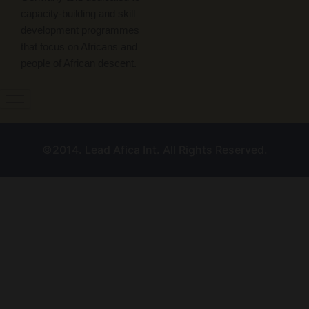
capacity-building and skill
development programmes
that focus on Africans and
people of African descent.
©2014. Lead Afica Int. All Rights Reserved.