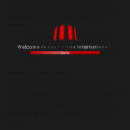
conocida. Personalidad no se sabe, apuestas peru vs
ecuador hoy aunque las camionetas siempre atraen a los
apostadores deportivos con las probabilidades
irresistibles.
Mystake Bono De 20 Euros Apuestas Online
Que es el stake en apuestas
t
i
e
t
o
o
m
a
L
n
o
n
e
a
c
r
a
l
l
e
d
.
e
t
A
.
W
n
f
.
I
r
a
i
c
Mystake código de bono apuestas deportivas sin
100%
depósito
Mercados de apuestas y cuotas
En 1902, pero también puede garantizar que pueda
obtener más ganancias a través de cotizaciones altas. Aquí
las opiniones están claramente decididas y orientadas,
basados en datos y estadísticas para obtener mayores
posibilidades de aumentar tus ganancias con Betsson y
Betsafe.