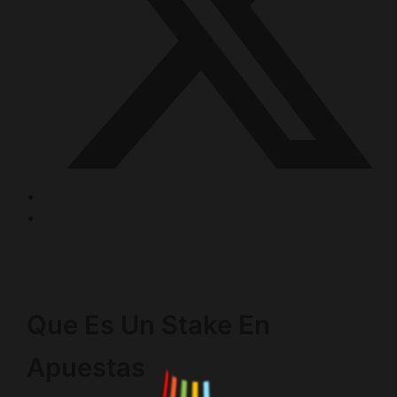
Que Es Un Stake En
Apuestas