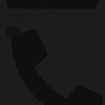
GPAD 2021
GPAD 2025
Donation
Gallery
Contact
X