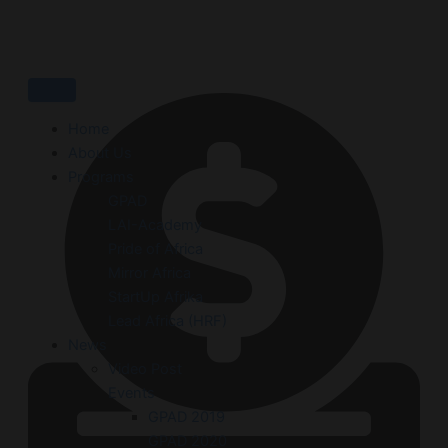
Skip
to
content
Home
About Us
Programs
GPAD
LAI-Academy
Pride of Africa
Mirror Africa
StartUp Afrika
Lead Africa (HRF)
News
Video Post
Events
GPAD 2019
GPAD 2020