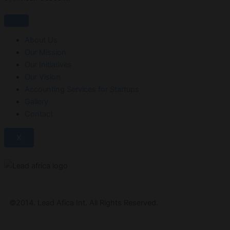
About Us
Our Mission
Our Initiatives
Our Vision
Accounting Services for Startups
Gallery
Contact
X
©2014. Lead Afica Int. All Rights Reserved.