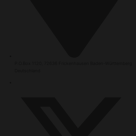
P.O.Box 1120, 72636 Frickenhausen Baden-Württemberg
Deutschland