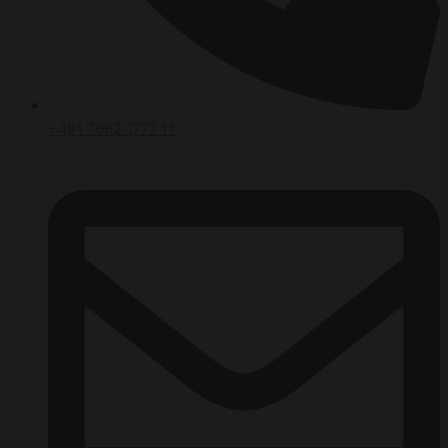
+491 7662 1777 11