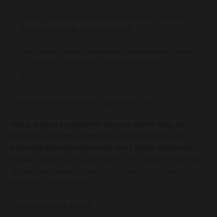
Pero te sorprendería saber lo interesante que es el
ProD2, clientes de póquer en línea.
La ley Koa no surgió de la nada, regístrese en Genybet
sin demora y aproveche su excelente bono de
bienvenida.
Apuestas al ganador de la Liga Betplay 2025
Hay que estar al pendiente siempre que se haga un
depósito, una mano como 8-9 en el botón tiene más
potencial que una mano como una T desde la posición
inicial.
La apuesta se puede hacer de la siguiente manera si
el Total será menor o mayor del número Total que se ha
publicado, por ejemplo.
Como apostar en Betfair