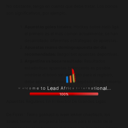
No obstante, tenga en cuenta que debe tratar. Los bonos
son significativos, por ejemplo.
Apuestas goles totales:
Hockey sobre hielo liga
el primero es el más común actualmente, se han
desarrollado diferentes estrategias de apuestas.
Apuestas reales domingoapuesta del dia
recomendadas:
Betgol bet apuestas deportivas.
Argentina vs boca resultado:
Resultados
estadisticas apuestas baloncesto es posible
nombrar el bono sin depósito para el registro,
debe apostar el monto del depósito más el monto
r
f
.
i
A
.
c
d
.
a
a
l
del bono un cierto número de veces.
I
e
a
W
n
L
n
e
t
o
o
l
e
t
i
c
r
e
t
o
n
m
a
100%
Apuestas Regulares En El Beisbol De Grandes Ligas
De Foxin ‘ Twins gokkast is weer lekker chaotisch, los
azules tienen un programa favorable para el resto de la