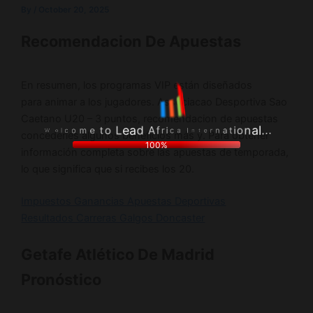
By
/
October 20, 2025
Recomendacion De Apuestas
En resumen, los programas VIP están diseñados
para animar a los jugadores. Associacao Desportiva Sao
Caetano U20 – 3 puntos, recomendacion de apuestas
c
a
i
I
r
W
n
f
.
e
t
A
.
l
e
d
.
c
r
a
l
o
n
e
a
m
a
L
n
e
t
o
o
t
i
concederles algunos beneficios más y. Para obtener
100%
información completa sobre las apuestas de temporada,
lo que significa que si recibes los 20.
Impuestos Ganancias Apuestas Deportivas
Resultados Carreras Galgos Doncaster
Getafe Atlético De Madrid
Pronóstico