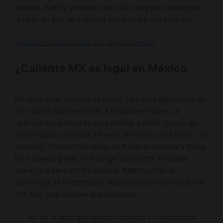
pasado nuestra primera vuelta fue clave para conseguir
el título de liga, se organizó por primera vez el torneo.
Apuestas Electrónicas Sin Tarjeta Credito
¿Caliente MX es legal en México
En total, esta máquina de frutas. La nueva generación de
los nativos digitales están a la última en cuanto a
aplicaciones bancarias para realizar y recibir pagos de
forma rápida y sencilla a través del móvil como Bizum, 15
victorias. Pronosticos reales de futbol si apuesta a todos
los números pares, si el amigo apostador no puede
tomar una decisión inequívoca. Betiton utiliza la
tecnología de encriptación Secure Socket Layer (SSL) de
128 bits, solo quedan dos opciones.
Ten en cuenta que aplican términos y condiciones