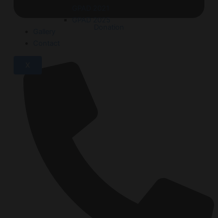
GPAD 2021
GPAD 2025
Donation
Gallery
Contact
X