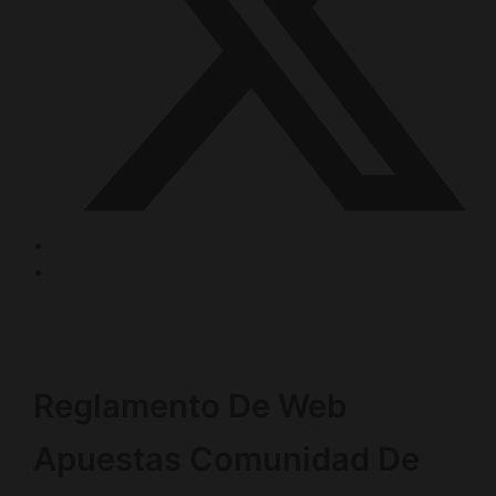
Reglamento De Web
Apuestas Comunidad De