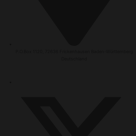
P.O.Box 1120, 72636 Frickenhausen Baden-Württemberg
Deutschland