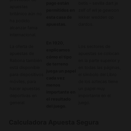
pago están
betis – sevilla dart je
apuestas
permitidos en
zelf of wil je gewoon
británico aún no
esta casa de
lekker wedden op
ha podido
apuestas.
dardos.
alcanzar fama
internacional.
En 1920,
La oferta de
Los sectores de
explicamos
apuestas de
apuestas se colocan
cómo el tipo
Rabona también
en la parte superior y
de terreno
está disponible
en todas las páginas,
juega un papel
para dispositivos
el símbolo del Libro
cada vez
móviles, para
de los aztecas tiene
menos
hacer apuestas
un papel muy
importante en
deportivas en
importante en el
el resultado
general.
juego.
del juego.
Calculadora Apuesta Segura