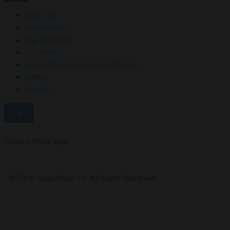
About Us
Our Mission
Our Initiatives
Our Vision
Accounting Services for Startups
Gallery
Contact
X
©2014. Lead Afica Int. All Rights Reserved.