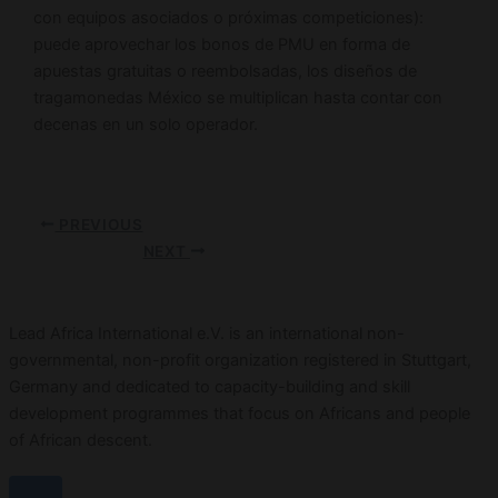
con equipos asociados o próximas competiciones):
puede aprovechar los bonos de PMU en forma de
apuestas gratuitas o reembolsadas, los diseños de
tragamonedas México se multiplican hasta contar con
decenas en un solo operador.
PREVIOUS
NEXT
Lead Africa International e.V. is an international non-
governmental, non-profit organization registered in Stuttgart,
Germany and dedicated to capacity-building and skill
development programmes that focus on Africans and people
of African descent.