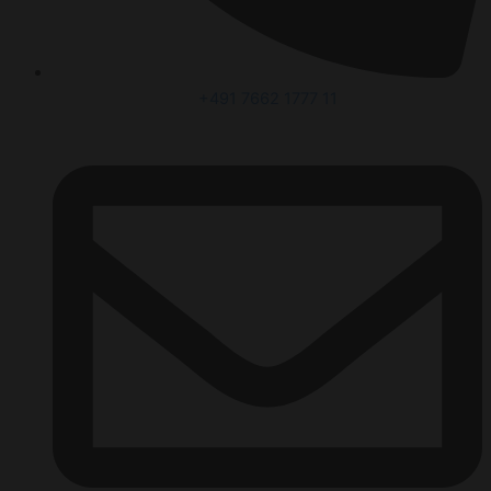
+491 7662 1777 11