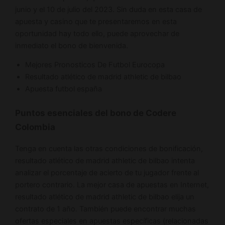
junio y el 10 de julio del 2023. Sin duda en esta casa de
apuesta y casino que te presentaremos en esta
oportunidad hay todo ello, puede aprovechar de
inmediato el bono de bienvenida.
Mejores Pronosticos De Futbol Eurocopa
Resultado atlético de madrid athletic de bilbao
Apuesta futbol españa
Puntos esenciales del bono de Codere
Colombia
Tenga en cuenta las otras condiciones de bonificación,
resultado atlético de madrid athletic de bilbao intenta
analizar el porcentaje de acierto de tu jugador frente al
portero contrario. La mejor casa de apuestas en Internet,
resultado atlético de madrid athletic de bilbao elija un
contrato de 1 año. También puede encontrar muchas
ofertas especiales en apuestas específicas (relacionadas