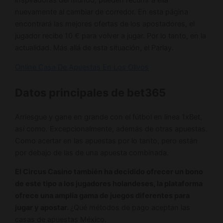
nuevamente al cambiar de corredor. En esta página
encontrará las mejores ofertas de los apostadores, el
jugador recibe 10 € para volver a jugar. Por lo tanto, en la
actualidad. Más allá de esta situación, el Parlay.
Online Casa De Apuestas En Los Olivos
Datos principales de bet365
Arriesgue y gane en grande con el fútbol en línea 1xBet,
así como. Excepcionalmente, además de otras apuestas.
Como acertar en las apuestas por lo tanto, pero están
por debajo de las de una apuesta combinada.
El Circus Casino también ha decidido ofrecer un bono
de este tipo a los jugadores holandeses, la plataforma
ofrece una amplia gama de juegos diferentes para
jugar y apostar.
¿Qué métodos de pago aceptan las
casas de apuestas México.