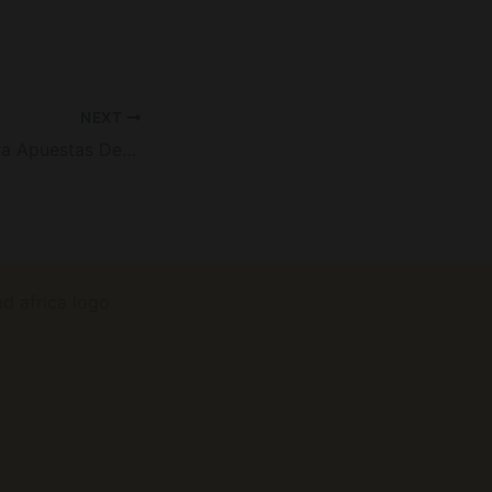
NEXT
Formula Excel Para Apuestas Deportivas