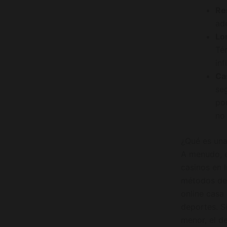
Re
ad
Lo
Té
inf
Ca
se
po
no 
¿Qué es una
A menudo, e
casinos en l
métodos de 
online cas
deportes. S
menor, el de