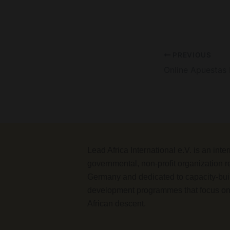
PREVIOUS
Online Apuestas
Lead Africa International e.V. is an inte
governmental, non-profit organization re
Germany and dedicated to capacity-buil
development programmes that focus on 
African descent.