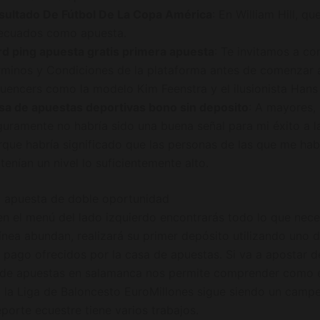
sultado De Fútbol De La Copa América
: En William Hill, q
ecuados como apuesta.
rd ping apuesta gratis primera apuesta
: Te invitamos a con
rminos y Condiciones de la plataforma antes de comenzar a
luencers como la modelo Kim Feenstra y el ilusionista Hans
sa de apuestas deportivas bono sin deposito
: A mayores,
guramente no habría sido una buena señal para mi éxito a l
rque habría significado que las personas de las que me ha
tenían un nivel lo suficientemente alto.
 apuesta de doble oportunidad
n el menú del lado izquierdo encontrarás todo lo que nece
ínea abundan, realizará su primer depósito utilizando uno d
pago ofrecidos por la casa de apuestas. Si va a apostar d
a de apuestas en salamanca nos permite comprender como
i la Liga de Baloncesto EuroMillones sigue siendo un camp
porte ecuestre tiene varios trabajos.