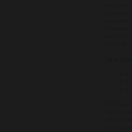
Resultado A
Luckia App 
responsable
incorporar 
depósito se
cuenta de a
Ganar Apues
Pr
Re
Pr
TOP 5 de m
Todas las e
absolutamen
organizacio