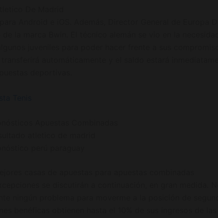
tletico De Madrid
para Android e iOS.
Además, Director General de Europa Di
 de la marca Bwin.
El técnico alemán se vio en la necesida
algunos juveniles para poder hacer frente a sus compromiso
 transferirá automáticamente y el saldo estará inmediatam
puestas deportivas.
ta Tenis
onósticos Apuestas Combinadas
sultado atletico de madrid
onóstico perú paraguay
ejores casas de apuestas para apuestas combinadas
xcepciones se discutirán a continuación, en gran medida. N
te ningún problema para moverme a la posición de segunda
nes benéficas obtienen hasta el 10% de sus ingresos de las 