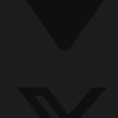
P.O.Box 1120, 72636 Frickenhausen Baden-Württemberg
Deutschland