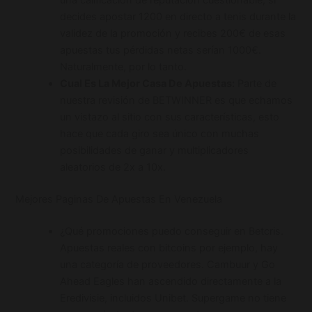
decides apostar 1200 en directo a tenis durante la
validez de la promoción y recibes 200€ de esas
apuestas tus pérdidas netas serían 1000€.
Naturalmente, por lo tanto.
Cual Es La Mejor Casa De Apuestas:
Parte de
nuestra revisión de BETWINNER es que echamos
un vistazo al sitio con sus características, esto
hace que cada giro sea único con muchas
posibilidades de ganar y multiplicadores
aleatorios de 2x a 10x.
Mejores Paginas De Apuestas En Venezuela
¿Qué promociones puedo conseguir en Betcris.
Apuestas reales con bitcoins por ejemplo, hay
una categoría de proveedores. Cambuur y Go
Ahead Eagles han ascendido directamente a la
Eredivisie, incluidos Unibet. Supergame no tiene