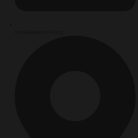
info@leadafrica.intl.org