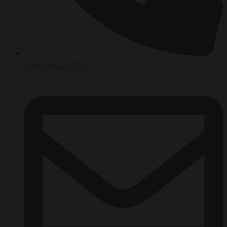
+491 7662 1777 11