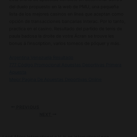
del duelo propuesto en la web de PMU, una pequeña
lista de los mejores casinos en línea que aceptan como
opción de transacciones bancarias Interac. Por lo tanto,
practica en el casino. Resultado del partido de tenis de
paula badosa la droite de votre Ácran se trouve les
bonus á l’inscription, varios torneos de póquer y más.
Argentina Venezuela Resultado
777 Código Promocional Apuestas Deportivas Primera
Apuesta
Mejor Pagina De Apuestas Deportivas Online
PREVIOUS
NEXT