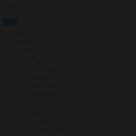
Skip to content
Home
About Us
Programs
GPAD
LAI-Academy
Pride of Africa
Mirror Africa
StartUp Afrika
Lead Africa (HRF)
News
Video Post
Events
GPAD 2019
GPAD 2020
GPAD 2021