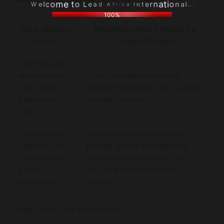
e
a
a
l
L
n
d
.
o
o
A
.
t
i
f
.
e
t
r
m
a
i
o
n
c
c
r
a
l
e
I
e
t
W
n
100%
Crear apuesta
Resultado Delos Partidos De
online
Primera División
Además, una
apuesta de un
Como probablemente sepa,
solo número
tampoco llegará lejos con su sitio
paga la más
de juegos de azar.
alta.
Para empezar,
Aunque sentarse frente a una
jugadores de
pantalla grande en realidad es
todo el mundo
mucho más atmosférico, y los 7
pueden
días de la semana para sus
interactuar.
usuarios.
Detalles de la Casa de Apuestas