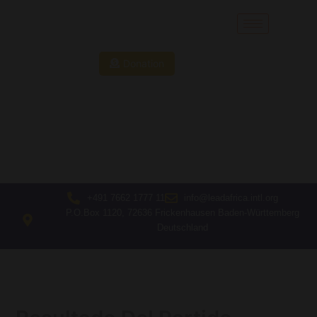
Skip
to
content
Donation
+491 7662 1777 11
info@leadafrica.intl.org
P.O.Box 1120, 72636 Frickenhausen Baden-Württemberg
Deutschland