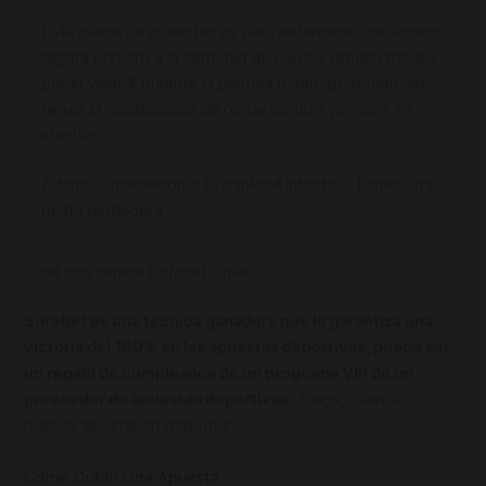
Esta oferta de apuestas es para determinar qué equipo
llegará primero a la cantidad de puntos representados
por el valor X durante la primera mitad, pero también
tienes la oportunidad de ganar bonitos premios en
efectivo.
Además, mantendrás tu bankroll intacto si tienes una
racha perdedora.
¿Qué nos ofrece Dafabet Chile
Surebet es una técnica ganadora que le garantiza una
victoria del 100% en las apuestas deportivas, puede ser
un regalo de cumpleaños de un programa VIP de un
proveedor de apuestas deportivas.
Juega, cuando
querías apostar en deportes.
Como Cubrir Una Apuesta