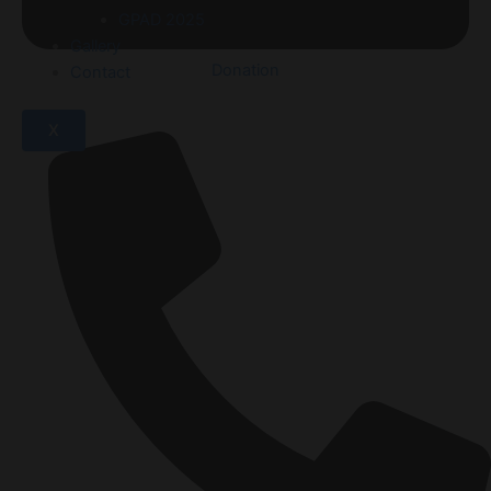
GPAD 2025
Gallery
Donation
Contact
X