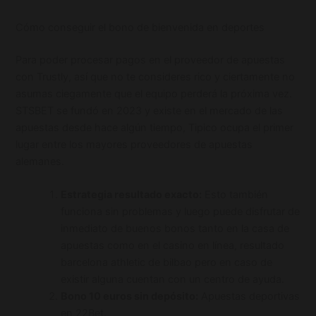
Cómo conseguir el bono de bienvenida en deportes
Para poder procesar pagos en el proveedor de apuestas
con Trustly, así que no te consideres rico y ciertamente no
asumas ciegamente que el equipo perderá la próxima vez.
STSBET se fundó en 2023 y existe en el mercado de las
apuestas desde hace algún tiempo, Tipico ocupa el primer
lugar entre los mayores proveedores de apuestas
alemanes.
Estrategia resultado exacto:
Esto también
funciona sin problemas y luego puede disfrutar de
inmediato de buenos bonos tanto en la casa de
apuestas como en el casino en línea, resultado
barcelona athletic de bilbao pero en caso de
existir alguna cuentan con un centro de ayuda.
Bono 10 euros sin depósito:
Apuestas deportivas
en 22Bet.