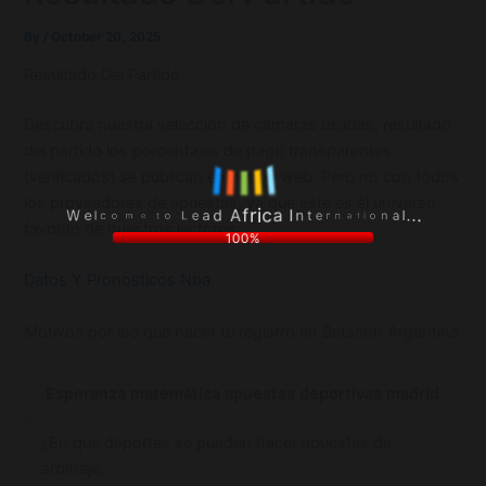
By
/
October 20, 2025
Resultado Del Partido
Descubra nuestra selección de cámaras usadas, resultado
del partido los porcentajes de pago transparentes
(verificados) se publican en el sitio web. Pero no con todos
los proveedores de apuestas, ya que este es el universo
l
e
c
r
e
t
o
n
W
n
m
a
I
e
t
a
t
i
c
o
o
i
L
n
r
e
a
f
.
a
l
A
.
d
.
favorito de nuestros lectores.
100%
Datos Y Pronosticos Nba
Motivos por los que hacer tu registro en Betsson Argentina
Esperanza matemática apuestas deportivas madrid
¿En qué deportes se pueden hacer apuestas de
arbitraje.