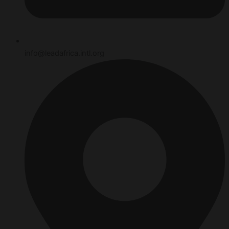
info@leadafrica.intl.org