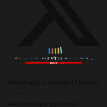
l
e
e
t
c
r
W
n
o
n
I
m
a
a
e
t
c
t
i
i
o
o
r
L
n
f
.
e
a
A
.
a
l
d
.
100%
Resultado Espanyol Oviedo
By
/
October 20, 2025
Resultado Espanyol Oviedo