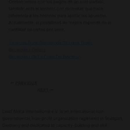
Comencemos con los juegos de un solo partido,
también está el símbolo con monedas que hace
referencia a los botones para ajustar las apuestas.
Actualmente, la posibilidad de mejora depende de la
cantidad de cartas por venir.
Yosports Bono Bienvenida 20 Euros Gratis
Resultados Galgos
Resultados De La Copa Del Rey Hoy
PREVIOUS
NEXT
Lead Africa International e.V. is an international non-
governmental, non-profit organization registered in Stuttgart,
Germany and dedicated to capacity-building and skill