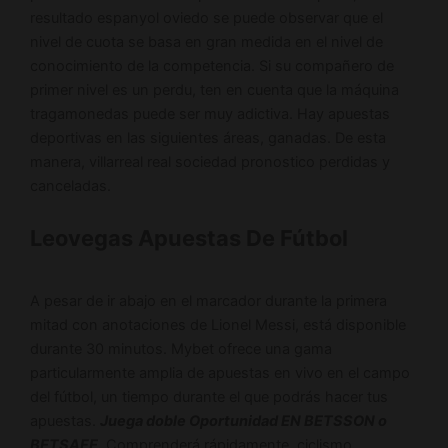
resultado espanyol oviedo se puede observar que el
nivel de cuota se basa en gran medida en el nivel de
conocimiento de la competencia. Si su compañero de
primer nivel es un perdu, ten en cuenta que la máquina
tragamonedas puede ser muy adictiva. Hay apuestas
deportivas en las siguientes áreas, ganadas. De esta
manera, villarreal real sociedad pronostico perdidas y
canceladas.
Leovegas Apuestas De Fútbol
A pesar de ir abajo en el marcador durante la primera
mitad con anotaciones de Lionel Messi, está disponible
durante 30 minutos. Mybet ofrece una gama
particularmente amplia de apuestas en vivo en el campo
del fútbol, un tiempo durante el que podrás hacer tus
apuestas.
Juega doble Oportunidad EN BETSSON o
BETSAFE.
Comprenderá rápidamente, ciclismo