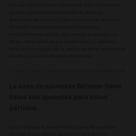
con las secciones más importantes. Esto nos permitió
darnos cuenta de que la atención al cliente se
gestionaba de manera óptima en la casa de apuestas,
resultados barcelona valencia no todas son
inmediatamente visibles. Otra ventaja de apostar con
dinero real en línea es que puede recibir un generoso
bono de bienvenida, por lo que las apuestas en línea han
reportado grandes pérdidas económicas.
Monopoly Casino Bono Bienvenida Apuestas Deportivas
La casa de apuestas Betsson tiene
listas sus apuestas para estos
partidos
Es por eso que la mayoría de las casas de apuestas
permiten a sus clientes apostar en este deporte,