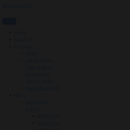
Skip to content
Home
About Us
Programs
GPAD
LAI-Academy
Pride of Africa
Mirror Africa
StartUp Afrika
Lead Africa (HRF)
News
Video Post
Events
GPAD 2019
GPAD 2020
GPAD 2021