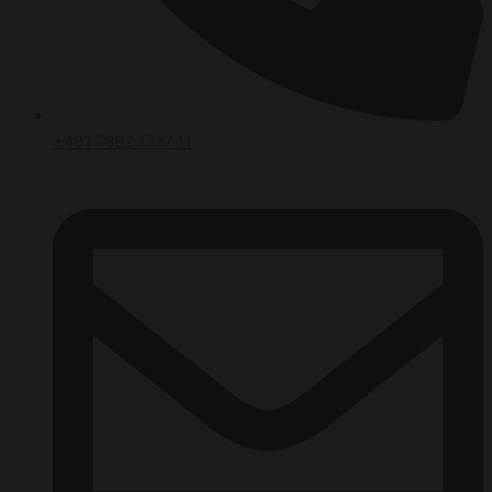
+491 7662 1777 11