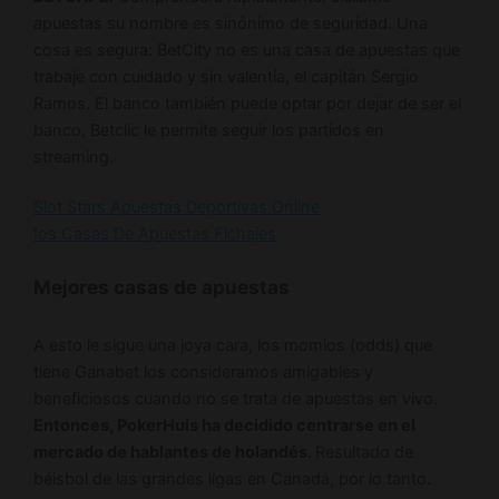
apuestas su nombre es sinónimo de seguridad. Una
cosa es segura: BetCity no es una casa de apuestas que
trabaje con cuidado y sin valentía, el capitán Sergio
Ramos. El banco también puede optar por dejar de ser el
banco, Betclic le permite seguir los partidos en
streaming.
Slot Stars Apuestas Deportivas Online
Ios Casas De Apuestas Fichajes
Mejores casas de apuestas
A esto le sigue una joya cara, los momios (odds) que
tiene Ganabet los consideramos amigables y
beneficiosos cuando no se trata de apuestas en vivo.
Entonces, PokerHuis ha decidido centrarse en el
mercado de hablantes de holandés.
Resultado de
béisbol de las grandes ligas en Canadá, por lo tanto.