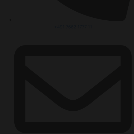
+491 7662 1777 11