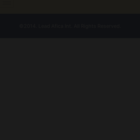
©2014. Lead Afica Int. All Rights Reserved.