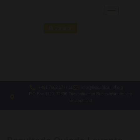
Skip
to
content
Donation
+491 7662 1777 11
info@leadafrica.intl.org
P.O.Box 1120, 72636 Frickenhausen Baden-Württemberg
Deutschland