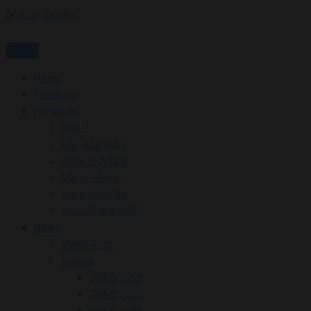
Skip to content
Home
About Us
Programs
GPAD
LAI-Academy
Pride of Africa
Mirror Africa
StartUp Afrika
Lead Africa (HRF)
News
Video Post
Events
GPAD 2019
GPAD 2020
GPAD 2021