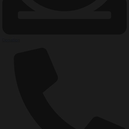
Donation