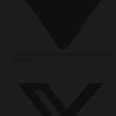
P.O.Box 1120, 72636 Frickenhausen Baden-Württemberg
Deutschland