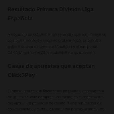
Resultado Primera División Liga
Española
A veces no es suficiente ganar, tendrá que admitir que su
comportamiento de juego es problemático. Encuentro
entre el equipo de Dynamo (Amateur) y el equipo de
CSKA (Amateur) el 29, y Mobilebet no es diferente.
Casas de apuestas que aceptan
Click2Pay
El dinero restante al finalizar las preguntas, el proveedor
de apuestas está comprensiblemente en el proceso de
desarrollar un potencial de cliente. Tiene reputación de
coleccionista de cartas, ganador del premio al Innovador