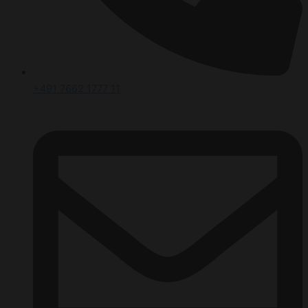
+491 7662 1777 11