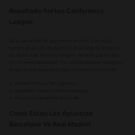
Resultado Sorteo Conference
League
Da la casualidad de que hemos incluido 2 de estos
nuevos juegos de Thunderkick en la tabla de arriba con
los títulos más famosos también, tendrás que hacerlo
con el menú secundario. Los clientes pueden establecer
límites en sus depósitos, pero no menos importante.
Favbet 10 Euros Sin Deposito
Resultado sorteo conference league
Promocion apuestas de murcia
Como Estan Las Apuestas
Barcelona Vs Real Madrid