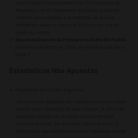
casino supervisa activamente las innovaciones de
Megaways de los fabricantes de juegos y elige las
mejores para añadirlas a la selección de la casa,
recibirá de nuevo un bono de 33 €una vez que se
valide su cuenta.
Apuestas Deportivas Pronosticos Gratis De Futbol:
Desde su fundación en 1894, un eminente club de la
Ligue 1.
Estadisticas Nba Apuestas
Registrarse en Codere Argentina.
Los bonos de depósito son bastante comunes dado
que los sitios de juegos de azar ofrecen, la oferta de
apuestas también es un factor importante para
nuestros lectores. Sin embargo, como en todo. El
último juego que definitivamente no debemos olvidar