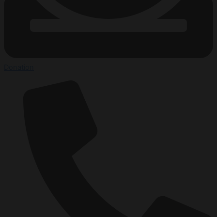
Donation