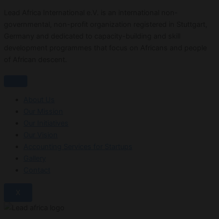
Lead Africa International e.V. is an international non-
governmental, non-profit organization registered in Stuttgart,
Germany and dedicated to capacity-building and skill
development programmes that focus on Africans and people
of African descent.
About Us
Our Mission
Our Initiatives
Our Vision
Accounting Services for Startups
Gallery
Contact
X