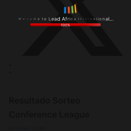
I
a
W
n
c
e
t
i
l
e
r
c
r
f
.
o
n
A
.
m
a
d
.
e
t
a
l
t
i
e
a
o
o
L
n
100%
Resultado Sorteo
Conference League
By
/
October 20, 2025