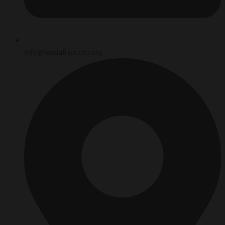
info@leadafrica.intl.org